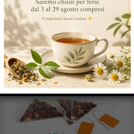
AGO
29
TÈ FREDDO: COME PREPARARLO ALLA
PERFEZIONE E COME SERVIRLO
… Continua a leggere
,
By Data
Tè E Infusi
Te E Infuso
Tè Freddo