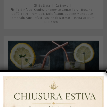
By Data
News
,
,
,
Te E Infuso
Confezionamento Conto Terzi
Bustine
,
,
,
Caffè
Filtri Piramidali
Dolcificanti
Bustine Monodose
,
,
Personalizzate
Infusi Funzionali Darmar
Tisana Ai Frutti
Di Bosco