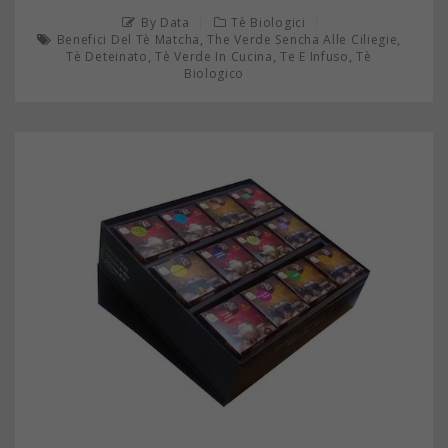
By Data
Tè Biologici
,
,
Benefici Del Tè Matcha
The Verde Sencha Alle Ciliegie
,
,
,
Tè Deteinato
Tè Verde In Cucina
Te E Infuso
Tè
Biologico