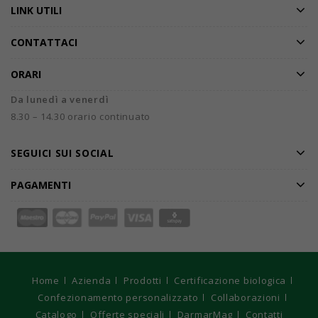
LINK UTILI
CONTATTACI
ORARI
Da lunedì a venerdì
8.30 – 14.30 orario continuato
SEGUICI SUI SOCIAL
PAGAMENTI
Home
Azienda
Prodotti
Certificazione biologica
Confezionamento personalizzato
Collaborazioni
Catalogo
Offerte speciali
DarmarMag
Contatti