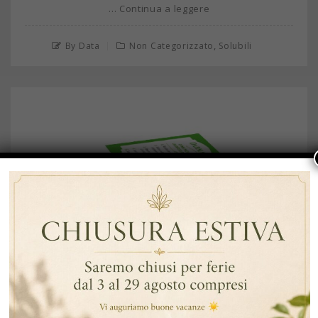
… Continua a leggere
,
By Data
Non Categorizzato
Solubili