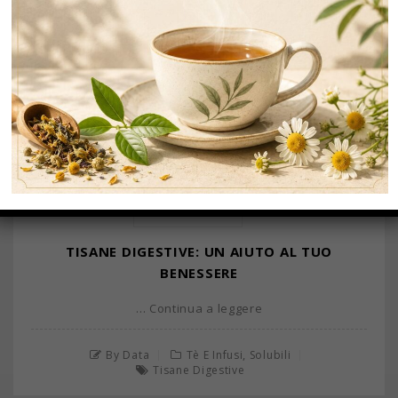
GIU
01
TISANE DIGESTIVE: UN AIUTO AL TUO
BENESSERE
… Continua a leggere
,
By Data
Tè E Infusi
Solubili
Tisane Digestive