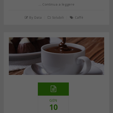
… Continua a leggere
By Data
Solubili
Caffè
GEN
10