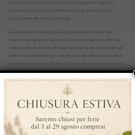
La certificazione IFS dimostra che seguiamo rigorosi
standard di sicurezza alimentare e di qualità nella
produzione dei nostri prodotti.
La certificazione biologica è una dimostrazione del
nostro impegno per la qualità, la sostenibilità e l’eticità
nella produzione e nell’importazione di tè. Siamo fieri di
offrire prodotti biologici certificati e prodotti realizzati in
un stabilimento certificato IFS ai nostri clienti e speriamo
che questo aumenti la loro fiducia nella nostra azienda e
nei nostri prodotti.