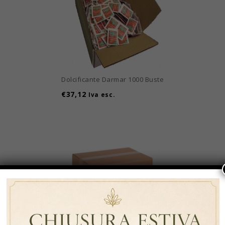
Dolcificante Darmar 1000 Buste
€
37,12
Iva esc.