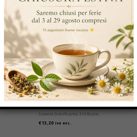
Scatola Dolcificante 310 Buste – Confezione Da 12 Scatole
€
158,40
€
139,40
Iva esc.
Scatola Dolcificante 310 Buste
€
13,20
Iva esc.