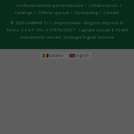
Confezionamento personalizzato
Collaborazioni
Catalogo
Offerte speciali
DarmarMag
Contatti
© 2026
DARMAR S.r.l. Unipersonale - Registro Imprese di
Torino, C.F e P. IVA: IT 01970210017 - Capitale sociale € 10.400
interamente versato. Strategie Digitali Innovea
Italiano
English