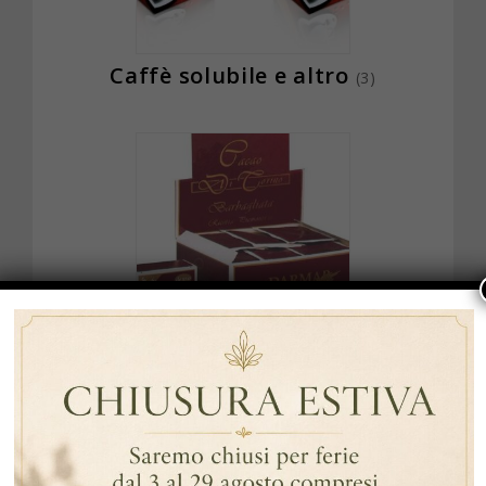
Caffè solubile e altro
(3)
Cioccolata calda
(2)