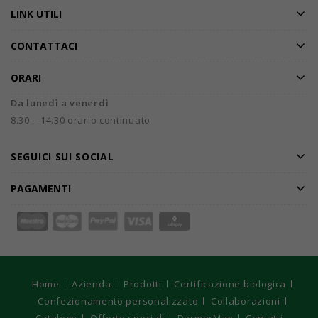
LINK UTILI
CONTATTACI
ORARI
Da lunedì a venerdì
8.30 – 14.30 orario continuato
SEGUICI SUI SOCIAL
PAGAMENTI
Home
Azienda
Prodotti
Certificazione biologica
Confezionamento personalizzato
Collaborazioni
Catalogo
Offerte speciali
DarmarMag
Contatti