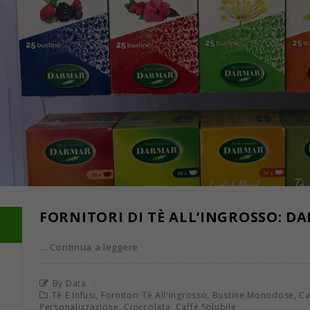
FORNITORI DI TÈ ALL’INGROSSO: DA
… Continua a leggere
By Data
,
,
,
Tè E Infusi
Fornitori Tè All'ingrosso
Bustine Monodose
Ca
,
,
Personalizzazione
Cioccolata
Caffè Solubile