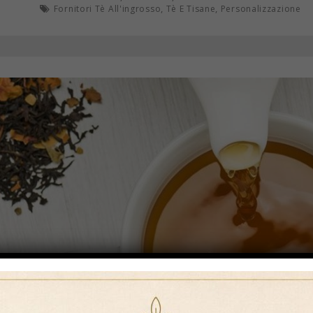
,
,
Fornitori Tè All'ingrosso
Tè E Tisane
Personalizzazione