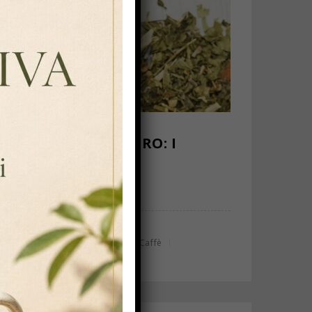
IONI E TANTO ALTRO: I
,
,
,
ltro
Dolcificanti
Caffè Solubile
Caffè
Consulenza