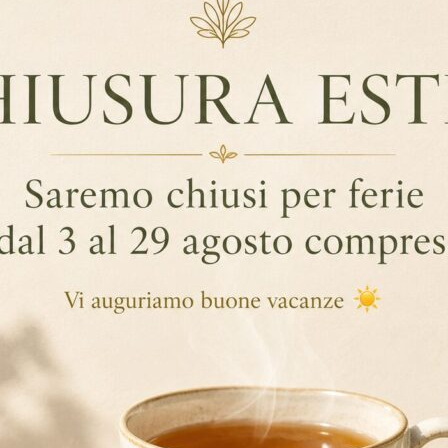
TÈ, BEVANDE CALDE, PERSONALIZZAZ
PRODOTTI DARMAR
… Continua a leggere
By Data
,
,
,
,
,
Cappuccino
Tisane
Tè Biologici
Cioccolata
Tè E Infusi
Fi
,
,
,
,
,
Personalizzazione
Dolcificanti
Bevande Calde
Tè
Infusi