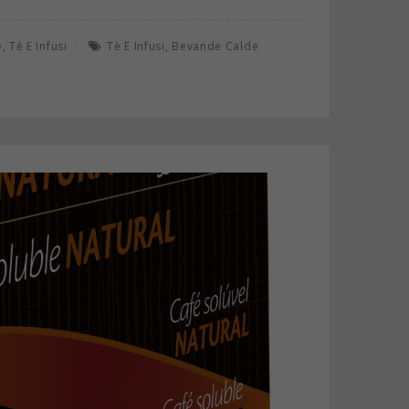
,
,
e
Tè E Infusi
Tè E Infusi
Bevande Calde