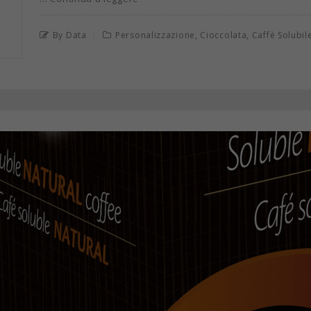
,
,
By Data
Personalizzazione
Cioccolata
Caffè Solubil