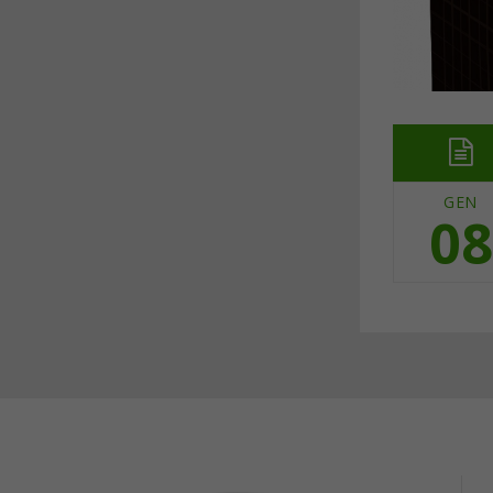
GEN
08