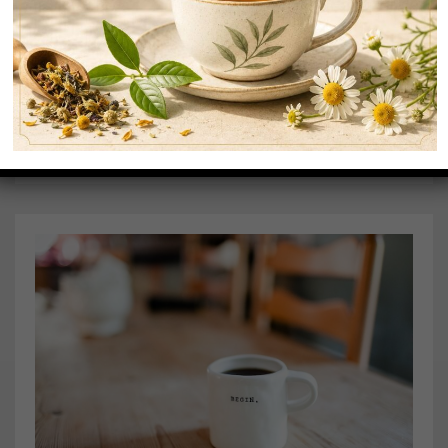
29
TIPOLOGIE DI CAFFÈ: LE ORIGINI E GLI USI
… Continua a leggere
By Data
Caffè
Caffè