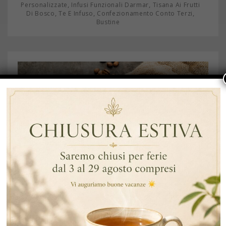
,
,
Personalizzate
Infusi Funzionali Darmar
Tisana Ai Frutti
,
,
,
Di Bosco
Te E Infuso
Confezionamento Conto Terzi
Bustine
AGO