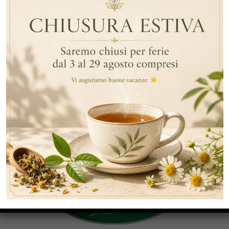
By Data
,
,
Tisana Alla Rosa Canina E Karkadè
Tisane Drenanti
,
,
Tisane Sgonfianti
Tisana Al Finocchio
Tisana Alla Malva
,
,
Tisane Drenanti
Tisane Per Stare Meglio
Tisana Per La
,
,
,
Ritenzione Idrica
Tisana Alla Malva
Tisana Al Finocchio
Tisana Alla Rosa Canina
CATEGORIE