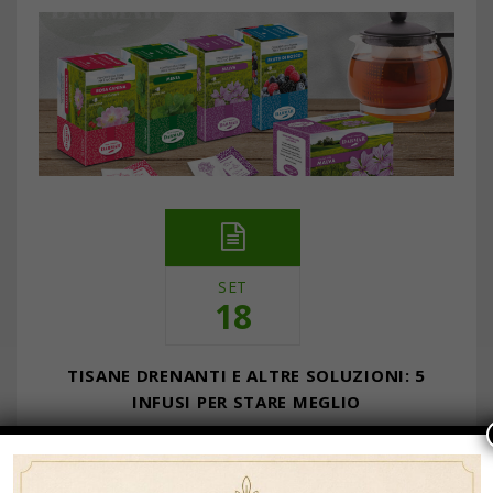
SET
18
TISANE DRENANTI E ALTRE SOLUZIONI: 5
INFUSI PER STARE MEGLIO
… Continua a leggere