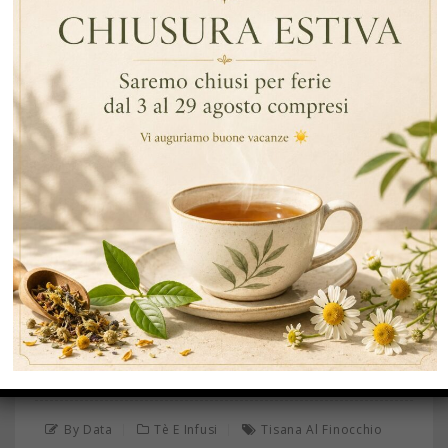
FEB
24
SCOPRI LE POTENTI PROPRIETÀ DELLA TISANA
AL FINOCCHIO
… Continua a leggere
By Data
Tè E Infusi
Tisana Al Finocchio