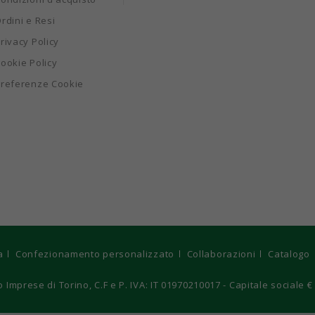
rdini e Resi
rivacy Policy
ookie Policy
referenze Cookie
a
Confezionamento personalizzato
Collaborazioni
Catalogo
 Imprese di Torino, C.F e P. IVA: IT 01970210017 - Capitale sociale 