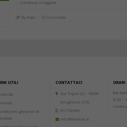
… Continua a leggere
By Data
Cioccolato
INK UTILI
CONTATTACI
ORARI
Da lun
Via Tripoli 22 - 10095
Azienda
8.30 – 
Grugliasco (TO)
ontatti
contin
011702905
ondizioni generali di
endita
info@darmar.it
ondizioni d'acquisto