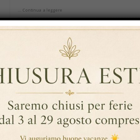
… Continua a leggere
,
By Data
Cioccolato
Solubili
Cioccolata Alla M