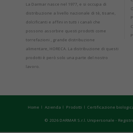
La Darmar nasce nel 1977, e si occupa di
O
distribuzione a livello nazionale di tè, tisane,
P
dolcificanti e affini in tutti i canali che
C
possono assorbire questi prodotti come
P
torrefazioni , grande distribuzione
alimentare, HORECA. La distribuzione di questi
prodotti è però solo una parte del nostro
lavoro.
Home
Azienda
Prodotti
Certificazione biologic
© 2026
DARMAR S.r.l. Unipersonale - Registro