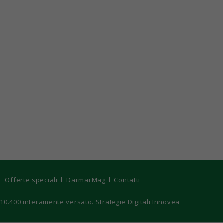
Offerte speciali
DarmarMag
Contatti
€ 10.400 interamente versato. Strategie Digitali Innovea