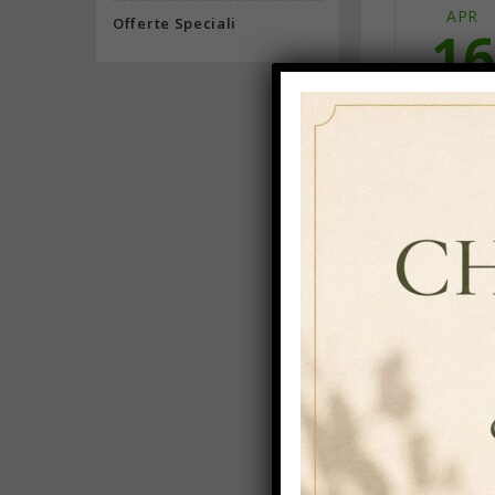
APR
Offerte Speciali
16