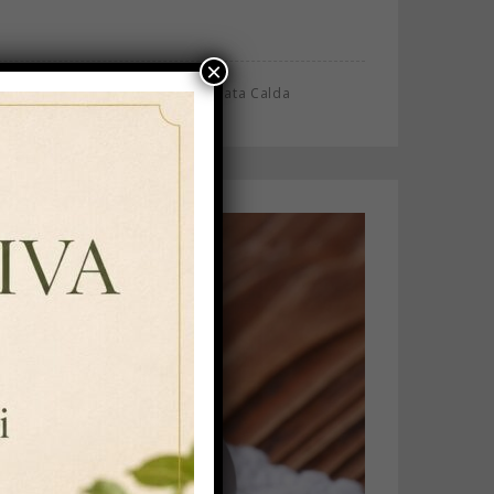
×
,
,
enta
Cioccolata Solubile
Cioccolata Calda