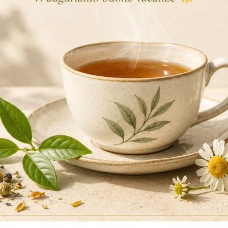
CIOCCOLATA CALDA, UNA BEVANDA D
SALUTE
… Continua a leggere
,
By Data
Solubili
Cioccolato
Cioccolata Calda