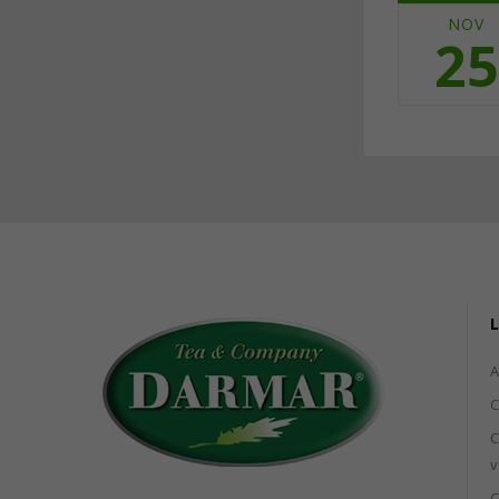
NOV
25
L
C
C
v
C