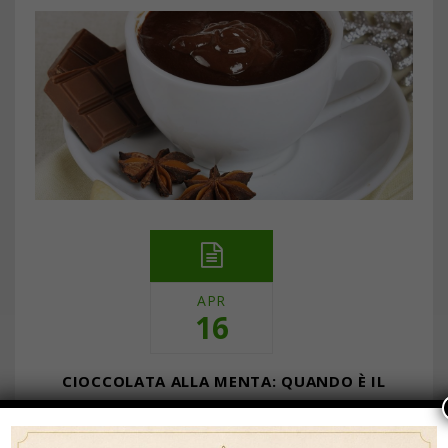
APR
16
CIOCCOLATA ALLA MENTA: QUANDO È IL
MOMENTO PER GUSTARLA
… Continua a leggere