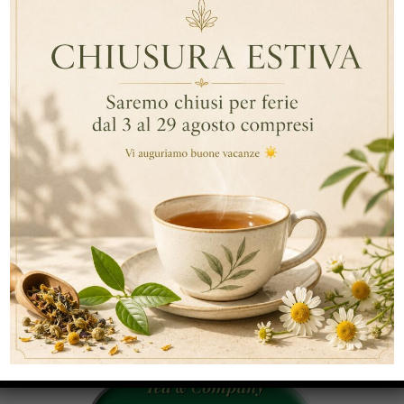
,
By Data
Solubili
Cioccolato
,
,
Cioccolata Calda
Cioccolata Alla Menta
Cioccolata
Solubile
ARTICOLI RECENTI
RECENT COMMENTS
CATEGORIE