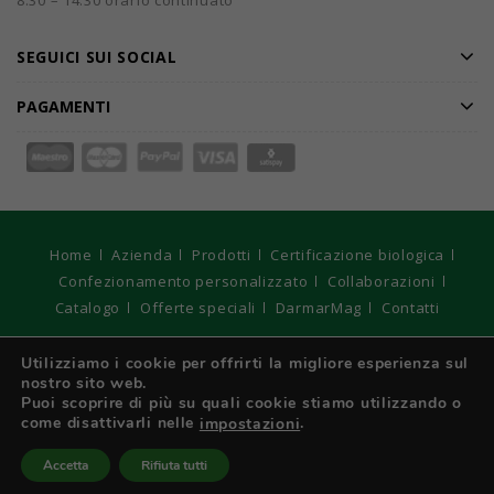
8.30 – 14.30 orario continuato
SEGUICI SUI SOCIAL
PAGAMENTI
Home
Azienda
Prodotti
Certificazione biologica
Confezionamento personalizzato
Collaborazioni
Catalogo
Offerte speciali
DarmarMag
Contatti
© 2026
DARMAR S.r.l. Unipersonale - Registro Imprese di
Utilizziamo i cookie per offrirti la migliore esperienza sul
Torino, C.F e P. IVA: IT 01970210017 - Capitale sociale € 10.400
nostro sito web.
interamente versato. Strategie Digitali Innovea
Puoi scoprire di più su quali cookie stiamo utilizzando o
come disattivarli nelle
.
impostazioni
Italiano
Accetta
Rifiuta tutti