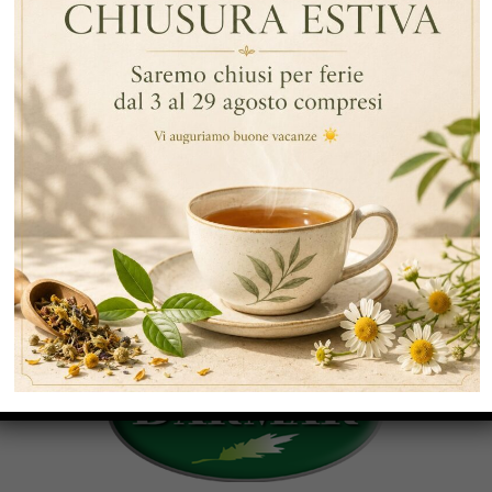
,
,
,
Verbena
Tisane Rilassanti
Tisane Per Dormire
,
,
Camomilla
Valeriana
Melissa
,
,
,
Tisane Per Dormire
Infusi Rilassanti
Insonnia
Dormire Meglio
CATEGORIE