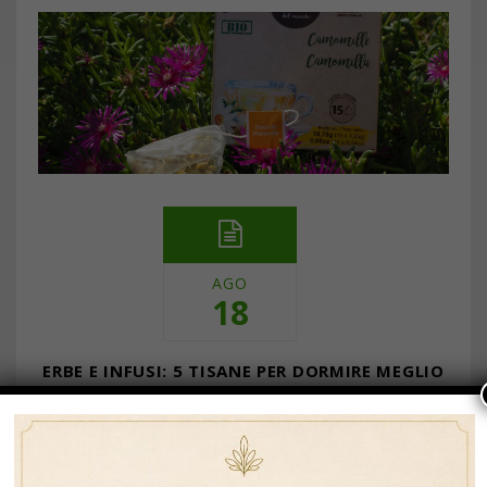
AGO
18
ERBE E INFUSI: 5 TISANE PER DORMIRE MEGLIO
… Continua a leggere
By Data