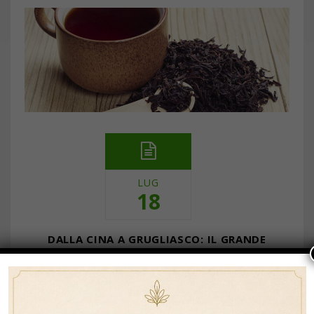
LUG
18
DALLA CINA A GRUGLIASCO: IL GRANDE
VIAGGIO DEL TÈ NERO
… Continua a leggere