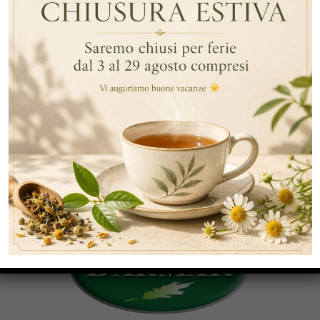
By Data
,
,
,
Tè Nero
Tè Nero Di Ceylon
English Breakfast Tea
,
Darjeeling
Earl Grey
,
,
,
English Breakfast Tea
Tè Nero Di Ceylon
Earl Grey
Tè
Nero
CATEGORIE