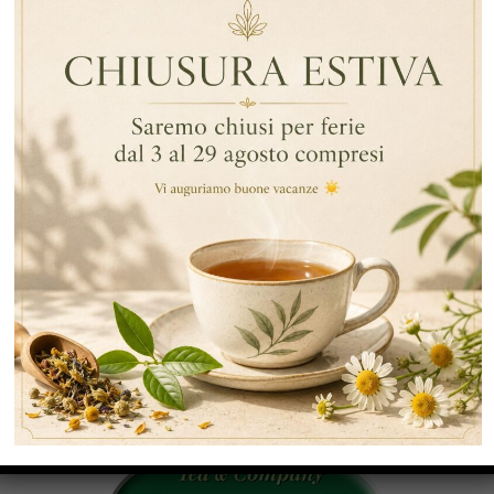
By Data
,
,
,
Tè Nero
Tè Nero Di Ceylon
English Breakfast Tea
,
Darjeeling
Earl Grey
,
,
,
Earl Grey
Tè Nero
English Breakfast Tea
Tè Nero Di
Ceylon
ARTICOLI RECENTI
RECENT COMMENTS
CATEGORIE