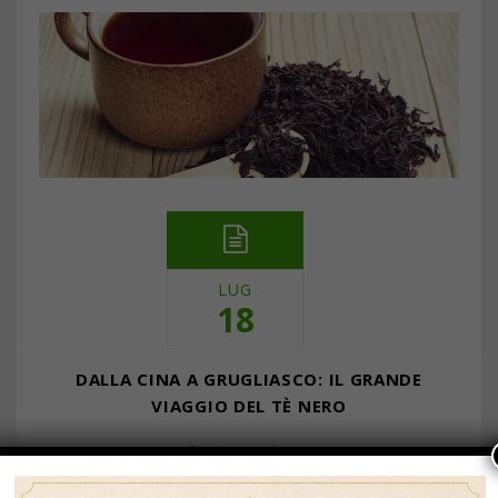
LUG
18
DALLA CINA A GRUGLIASCO: IL GRANDE
VIAGGIO DEL TÈ NERO
… Continua a leggere