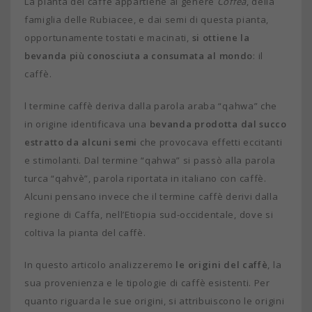
La pianta del caffè appartiene al genere
Coffea
, della
famiglia delle Rubiacee, e dai semi di questa pianta,
opportunamente tostati e macinati,
si ottiene la
bevanda più conosciuta a consumata al mondo
: il
caffè.
l termine caffè deriva dalla parola araba “qahwa” che
in origine identificava una
bevanda prodotta dal succo
estratto da alcuni semi
che provocava effetti eccitanti
e stimolanti. Dal termine “qahwa” si passò alla parola
turca “qahvè”, parola riportata in italiano con caffè.
Alcuni pensano invece che il termine caffè derivi dalla
regione di Caffa, nell’Etiopia sud-occidentale, dove si
coltiva la pianta del caffè.
In questo articolo analizzeremo
le origini del caffè
, la
sua provenienza e le tipologie di caffè esistenti. Per
quanto riguarda le sue origini, si attribuiscono le origini