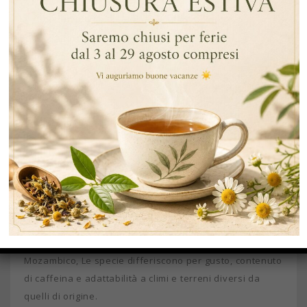
è
una pianta tropicale che
può raggiungere i 10 m di
altezza
, ma è coltivata mantenendola a circa 2 m per
agevolare la raccolta dei frutti. Il genere Coffea
comprende
oltre 100 specie
, tuttavia, commercialmente
le varietà di caffè vengono proposte in due tipologie
principali: l’arabica (Coffea arabica) e la robusta
(Coffea canephora). Un’altra specie, la Coffea liberica,
viene coltivata su larga scala ma in quantità molto
inferiori rispetto alle prime due.
Una decina di specie
di caffè
vengono coltivate localmente e sono quindi
poco conosciute. Le più note sono Coffea stenophylla,
originario dell’Africa occidentale; Coffea mauritiana, il
caffè marrone dell’Isola Maurizio e della vicina Isola
della Riunione; e Coffea racemosa, originaria del
Mozambico, Le specie differiscono per gusto, contenuto
di caffeina e adattabilità a climi e terreni diversi da
quelli di origine.