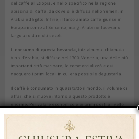
del caffè all’Etiopia, e nello specifico nella regione
abissina di Kaffa, da dove si è diffusa nello Yemen, in
Arabia ed Egitto. Infine, il tanto amato caffè giunse in
Europa intorno al Seicento, ma gli Arabi ne facevano
largo uso da molti secoli.
Il consumo di questa bevanda
, inizialmente chiamata
Vino d’Arabia, si diffuse nel 1700. Venezia, una delle più
importanti città marinare, lo commercializzò e qui
nacquero i primi locali in cui era possibile degustarla.
Il caffè è consumato in quasi tutto il mondo, il volume di
affari che si muove intorno a questo prodotto è
enorme. Per valore economico è ai primi posti a livello
mondiale, insieme a petrolio, acciaio e grano.
Le tipologie di caffè
Andiamo ora ad analizzare le tipologie di caffè. Il caffè