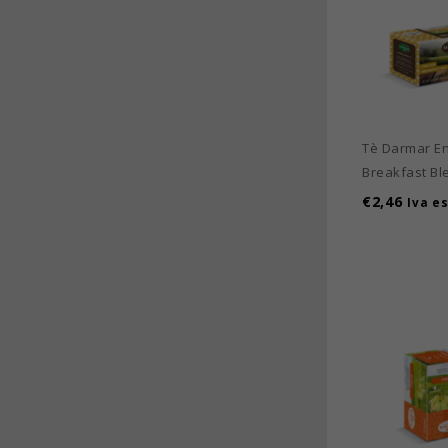
Tè Darmar En
Breakfast Bl
€
2,46
Iva es