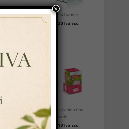
×
Melissa Darmar Da 25
Menta Darmar
Buste – Confezione
€
3,20
Da 12 Scatole
Iva esc.
€
38,40
€
36,48
Iva
esc.
Preparato Per
Rosa Canina Con
Cioccolata Calda
Karkadè
Darmar 50 Buste –
€
3,10
Iva esc.