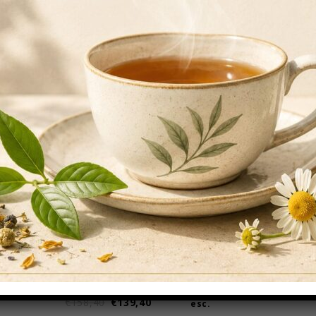
,48
Iva
Infusi Filtri Piramidali.
€
1,35
Iva esc.
Scatola Dolcificante
Scatola Dolcificante 60
ficante
310 Buste –
Buste – Confezione
Confezione Da 12
Da 20 Scatole
esc.
Scatole
€
52,80
€
43,30
Iva
€
158,40
€
139,40
esc.