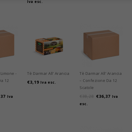
Iva esc.
 Limone -
Tè Darmar All’ Arancia
Tè Darmar All’ Arancia
Da 12
– Confezione Da 12
€
3,19
Iva esc.
Scatole
,37
€
38,28
€
36,37
Iva
Iva
esc.