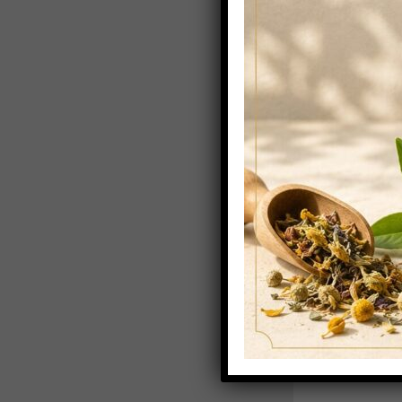
€
38,40
€
36
esc.
Scatola Dolci
310 Buste
€
13,20
Iva 