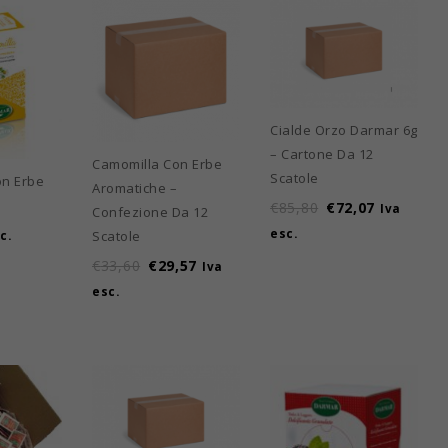
Cialde Orzo Darmar 6g
– Cartone Da 12
Camomilla Con Erbe
Scatole
on Erbe
Aromatiche –
€
85,80
€
72,07
Iva
Confezione Da 12
esc.
Scatole
c.
€
33,60
€
29,57
Iva
esc.