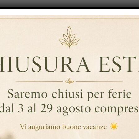
rmar –
Malva Darmar Da 25
Melissa Darmar Da 25
Da 12
Buste
Buste
€
3,10
€
3,20
Iva esc.
Iva esc.
,48
Iva
Preparato Per
Cioccolata Calda
Darmar 50 Buste
r –
€
30,00
Iva esc.
Da 12
Menù – Lista Tè Ed