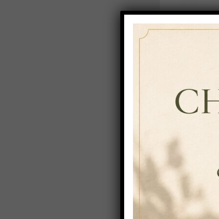
Finocchio Da
Confezione 
Scatole
€
38,40
€
36
esc.
Menta Darma
Confezione 
Scatole