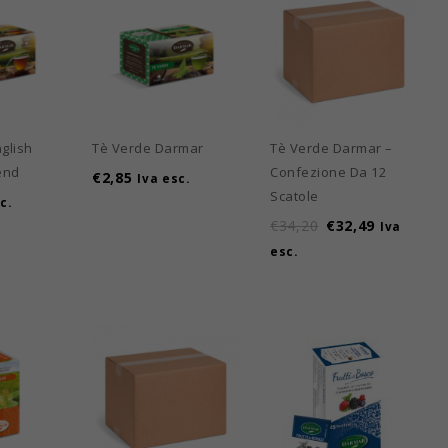
glish
Tè Verde Darmar
Tè Verde Darmar –
end
Confezione Da 12
€
2,85
Iva esc.
Scatole
c.
€
34,20
€
32,49
Iva
esc.