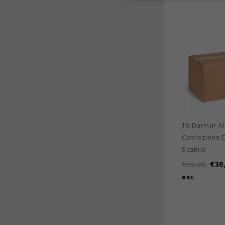
Tè Darmar Al
Confezione 
Scatole
€
38,28
€
36
esc.