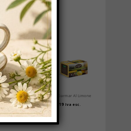
Confezione Da 6
Scatole
€
180,00
€
167,40
Iva esc.
Tazze Vetro
€
20,00
Iva esc.
Tè Darmar Al Limone
€
3,19
Iva esc.