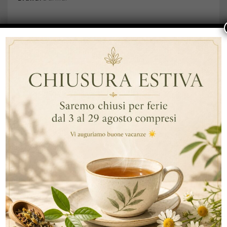
DESCRIZIONE
INFORMAZIONI AGGIUNTIVE
DESCRIZIONE
MENTA
Darmar,
scatole da
25 filtri in
bustine
ermetiche in
carta