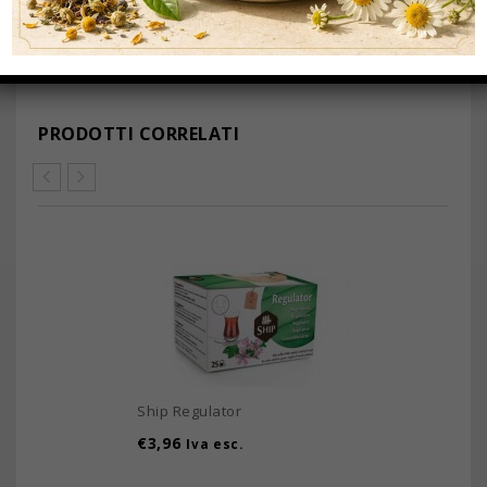
PRODOTTI CORRELATI
Ship Regulator
€
3,96
Iva esc.