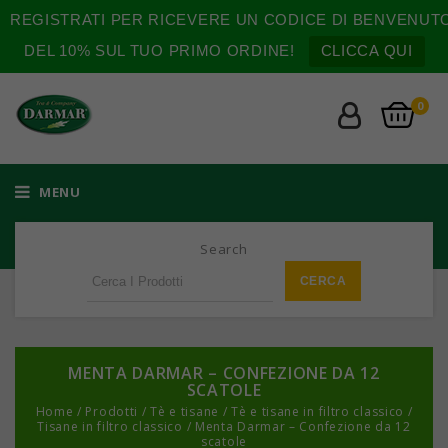
REGISTRATI PER RICEVERE UN CODICE DI BENVENUT
DEL 10% SUL TUO PRIMO ORDINE!
CLICCA QUI
0
MENU
Search
MENTA DARMAR – CONFEZIONE DA 12
SCATOLE
Home
/
Prodotti
/
Tè e tisane
/
Tè e tisane in filtro classico
/
Tisane in filtro classico
/
Menta Darmar – Confezione da 12
scatole