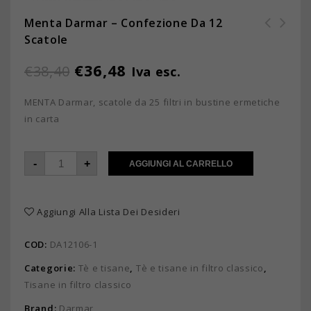
Menta Darmar – Confezione Da 12
Scatole
10 buste preparato per
cioccolata calda BIANCA
€
36,48
€
38,40
Iva esc.
MENTA Darmar, scatole da 25 filtri in bustine ermetiche
in carta
-
+
AGGIUNGI AL CARRELLO
Aggiungi Alla Lista Dei Desideri
COD:
DA12106-1
Categorie:
Tè e tisane
,
Tè e tisane in filtro classico
,
Tisane in filtro classico
Brand:
Darmar