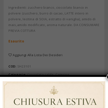
Ingredienti: zucchero bianco, cioccolato bianco in
polvere (zucchero, burro di cacao, LATTE intero in
polvere, lecitina di SOIA, estratto di vaniglia), amido di
mais,amido modificato, aroma naturale. DA CONSUMARE
PREVIA COTTURA
Esaurito
Aggiungi Alla Lista Dei Desideri
COD:
SH23101
Categorie:
Cioccolata calda
,
Catering
Brand:
Ship
DESCRIZIONE