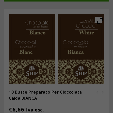
10 Buste Preparato Per Cioccolata
Calda BIANCA
10 buste preparato per
Menta Darmar - Confezione da 12
cioccolata calda BIANCA -
scatole
€
6,66
Iva esc.
Confezione da 12 scatole