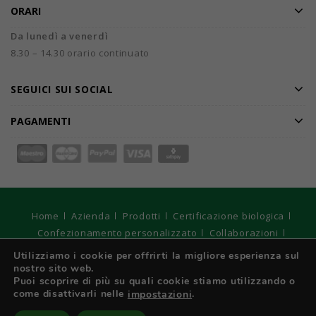
ORARI
Da lunedì a venerdì
8.30 – 14.30 orario continuato
SEGUICI SUI SOCIAL
PAGAMENTI
Home
Azienda
Prodotti
Certificazione biologica
Confezionamento personalizzato
Collaborazioni
Catalogo
Offerte speciali
DarmarMag
Contatti
Utilizziamo i cookie per offrirti la migliore esperienza sul
nostro sito web.
© 2026
DARMAR S.r.l. Unipersonale - Registro Imprese di
Puoi scoprire di più su quali cookie stiamo utilizzando o
Torino, C.F e P. IVA: IT 01970210017 - Capitale sociale € 10.400
come disattivarli nelle
.
impostazioni
interamente versato. Strategie Digitali Innovea