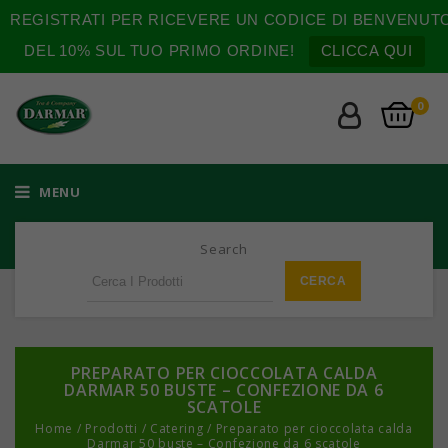
REGISTRATI PER RICEVERE UN CODICE DI BENVENUT
DEL 10% SUL TUO PRIMO ORDINE!
CLICCA QUI
0
MENU
Search
PREPARATO PER CIOCCOLATA CALDA
DARMAR 50 BUSTE – CONFEZIONE DA 6
SCATOLE
Home
/
Prodotti
/
Catering
/
Preparato per cioccolata calda
Darmar 50 buste – Confezione da 6 scatole