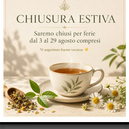
Brand:
Darmar
DESCRIZIONE
INFORMAZIONI AGGIUNTIVE
DESCRIZIONE
Preparato per cioccolata calda con un dolce e delicato
aroma di gianduia nella migliore tradizione piemontese.
NON CONTIENE GLUTINE
PRODOTTI CORRELATI