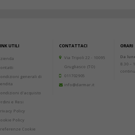
INK UTILI
CONTATTACI
ORARI
Da lun
Via Tripoli 22 - 10095
Azienda
8.30 – 
Grugliasco (TO)
ontatti
contin
011702905
ondizioni generali di
endita
info@darmar.it
ondizioni d'acquisto
rdini e Resi
rivacy Policy
ookie Policy
referenze Cookie