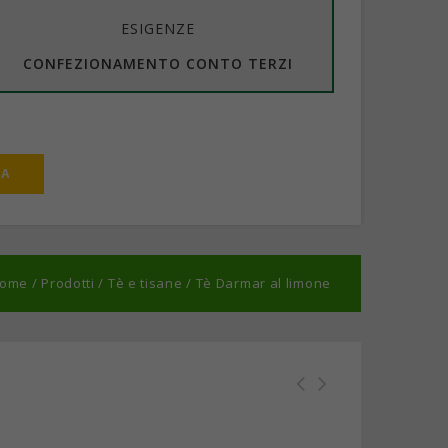
ESIGENZE
CONFEZIONAMENTO CONTO TERZI
ome
/
Prodotti
/
Tè e tisane
/
Tè Darmar al limone
Tè Darmar English Breakfast
Blend