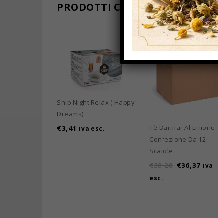
PRODOTTI CORRELATI
Ship Night Relax ( Happy
Dreams)
Tè Darmar Al Limone 
€
3,41
Iva esc.
Confezione Da 12
Scatole
€
38,28
€
36,37
Iva
esc.