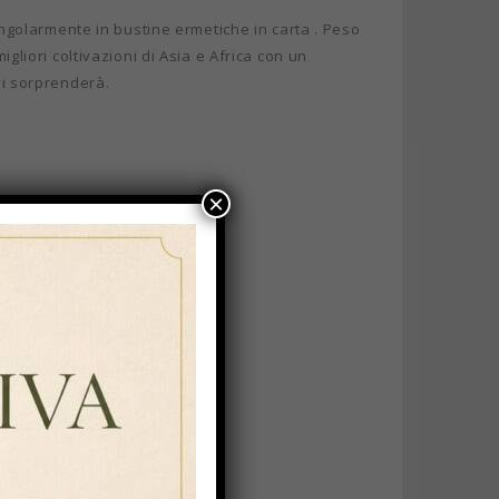
singolarmente in bustine ermetiche in carta . Peso
igliori coltivazioni di Asia e Africa con un
vi sorprenderà.
×
in filtro classico