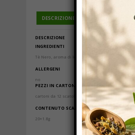
DESCRIZIONE
INFORMAZIONI A
DESCRIZIONE
INGREDIENTI
Tè Nero, aroma di limone, limone
ALLERGENI
no
PEZZI IN CARTONE
cartoni da 12 scatole
CONTENUTO SCATOLA/CONFEZIONE
20×1.8g