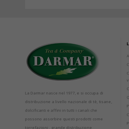
L
C
C
v
C
La Darmar nasce nel 1977, e si occupa di
O
distribuzione a livello nazionale di tè, tisane,
P
dolcificanti e affini in tutti i canali che
C
possono assorbire questi prodotti come
P
torrefazioni , grande distribuzione