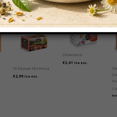
Cholesterol
€
3,41
Iva esc.
-
Tè Darmar Alla Pesca
Sh
Co
€
2,99
Iva esc.
Sc
€
4
es