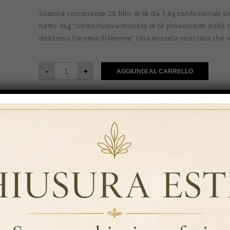
Scatola contenente 20 filtri di tè da 1,8g confezionati 
netto 36g “Un’esclusiva miscela di tè provenienti dalle m
delizioso l’aroma di limone” Una miscela ricercata che 
-
+
AGGIUNGI AL CARRELLO
Aggiungi Alla Lista Dei Desideri
COD:
DA11101
Categorie:
Tè in filtro classico
,
Tè e tisane
,
Tè e tisane 
Brand:
Darmar