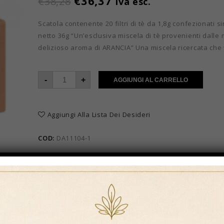
€
36,37
€
38,28
Iva esc.
Scatola contenente 20 filtri di tè da 1,8g confezionati 
netto 36g “Un’esclusiva miscela di tè provenienti dalle m
delizioso aroma di ARANCIA” Una miscela ricercata che
-
+
AGGIUNGI AL CARRELLO
Aggiungi Alla Lista Dei Desideri
COD:
DA11104-1
Categorie:
Tè e tisane
,
Tè e tisane in filtro classico
,
Tè 
Brand:
Darmar