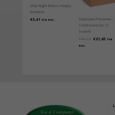
Ship Night Relax ( Happy
Dreams)
Shiplueta Prevente –
€
3,41
Iva esc.
Confezione Da 12
Scatole
€
40,92
€
37,65
Iva
esc.
L