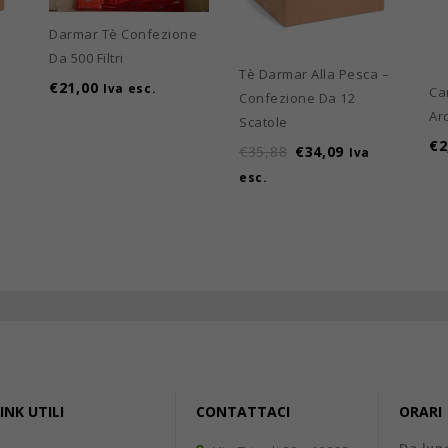
Darmar Tè Confezione
Da 500 Filtri
Tè Darmar Alla Pesca –
€
21,00
Iva esc.
Ca
Confezione Da 12
Ar
Scatole
€
2
€
35,88
€
34,09
Iva
esc.
INK UTILI
CONTATTACI
ORARI