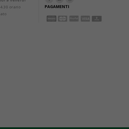
edì a venerdì
PAGAMENTI
14.30 orario
uato