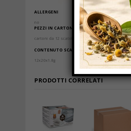
ALLERGENI
no
PEZZI IN CARTONE
cartoni da 12 scatole
CONTENUTO SCATOLA/CONFEZIONE
12x20x1.8g
PRODOTTI CORRELATI