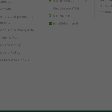
Da lun
Via Tripoli 22 - 10095
Azienda
8.30 – 
Grugliasco (TO)
ontatti
contin
011702905
ondizioni generali di
endita
info@darmar.it
ondizioni d'acquisto
rdini e Resi
rivacy Policy
ookie Policy
referenze Cookie