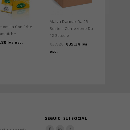
Ship Erbe Nat
€
3,41
Iva es
Malva Darmar Da 25
momilla Con Erbe
Buste – Confezione Da
omatiche
12 Scatole
,80
Iva esc.
€
37,20
€
35,34
Iva
esc.
SEGUICI SUI SOCIAL