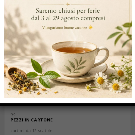
INGREDIENTI
Tè Verde
ALLERGENI
no
PEZZI IN CARTONE
cartoni da 12 scatole