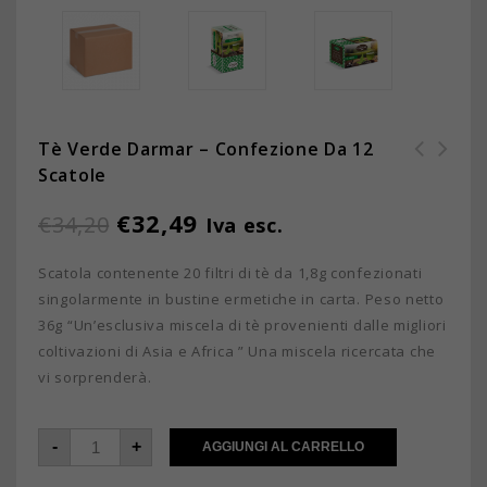
Tè Verde Darmar – Confezione Da 12
Scatole
Tè Darmar all' arancia -
Malva Darmar da 25 buste -
Confezione da 12 scatole
Confezione da 12 scatole
€
32,49
€
34,20
Iva esc.
Scatola contenente 20 filtri di tè da 1,8g confezionati
singolarmente in bustine ermetiche in carta. Peso netto
36g “Un’esclusiva miscela di tè provenienti dalle migliori
coltivazioni di Asia e Africa ” Una miscela ricercata che
vi sorprenderà.
-
+
AGGIUNGI AL CARRELLO