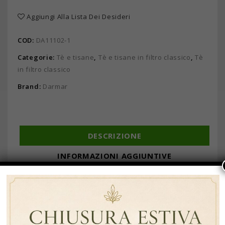
Aggiungi Alla Lista Dei Desideri
COD:
DA11102-1
Categorie:
Tè e tisane
,
Tè e tisane in filtro classico
,
Tè
in filtro classico
Brand:
Darmar
DESCRIZIONE
INFORMAZIONI AGGIUNTIVE
DESCRIZIONE