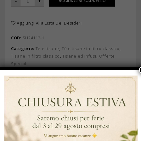
-
+
AGGIUNGI AL CARRELLO
Aggiungi Alla Lista Dei Desideri
COD:
SH24112-1
Categorie:
Tè e tisane
,
Tè e tisane in filtro classico
,
Tisane in filtro classico
,
Tisane ed Infusi
,
Offerte
Speciali
Brand:
Ship
DESCRIZIONE
INFORMAZIONI AGGIUNTIVE
DESCRIZIONE