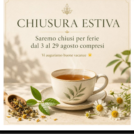
DESCRIZIONE
INFORMAZIONI AGGIUNTIVE
DESCRIZIONE
CAMOMILLA con erbe aromatiche Darmar, scatole da 25
filtri in bustine ermetiche in carta.
L’aggiunta di erbe aromatiche le dona più corpo ed un
sapore più intenso.
Ingredienti: camomilla, anice, menta
PRODOTTI CORRELATI