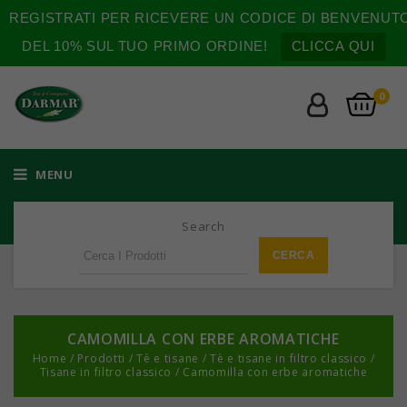
REGISTRATI PER RICEVERE UN CODICE DI BENVENUT
DEL 10% SUL TUO PRIMO ORDINE!
CLICCA QUI
0
MENU
Search
CAMOMILLA CON ERBE AROMATICHE
Home
/
Prodotti
/
Tè e tisane
/
Tè e tisane in filtro classico
/
Tisane in filtro classico
/
Camomilla con erbe aromatiche