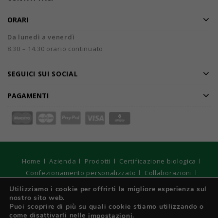
ORARI
Da lunedì a venerdì
8.30 – 14.30 orario continuato
SEGUICI SUI SOCIAL
PAGAMENTI
Home
Azienda
Prodotti
Certificazione biologica
Confezionamento personalizzato
Collaborazioni
Catalogo
Offerte speciali
DarmarMag
Contatti
Utilizziamo i cookie per offrirti la migliore esperienza sul
nostro sito web.
© 2026
DARMAR S.r.l. Unipersonale - Registro Imprese di
Puoi scoprire di più su quali cookie stiamo utilizzando o
Torino, C.F e P. IVA: IT 01970210017 - Capitale sociale € 10.400
come disattivarli nelle
.
impostazioni