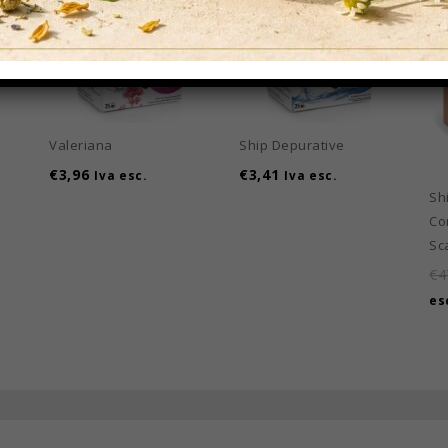
Valeriana
Ship Depurative
€
3,96
€
3,41
Iva esc.
Iva esc.
Sh
Co
Sc
€
4
es