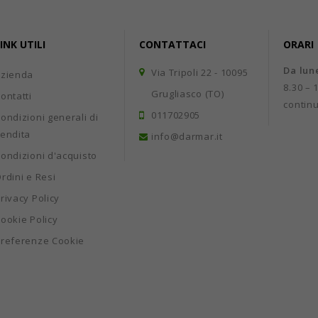
INK UTILI
CONTATTACI
ORARI
Da lun
Via Tripoli 22 - 10095
Azienda
8.30 – 
Grugliasco (TO)
ontatti
contin
011702905
ondizioni generali di
endita
info@darmar.it
ondizioni d'acquisto
rdini e Resi
rivacy Policy
ookie Policy
referenze Cookie