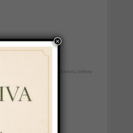
×
sane in filtro classico
,
Tisane ed Infusi
,
Offerte