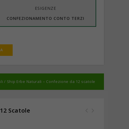
ESIGENZE
CONFEZIONAMENTO CONTO TERZI
li
/
Ship Erbe Naturali – Confezione da 12 scatole
12 Scatole
Ship Breathe Respira -
Confezione da 12 scatole