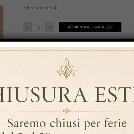
infuso funzionale
-
+
AGGIUNGI AL CARRELLO
Aggiungi Alla Lista Dei Desideri
COD:
SH24102-1
Categorie:
Tè e tisane
,
Tè e tisane in filtro classico
,
Ti
Speciali
Brand:
Ship