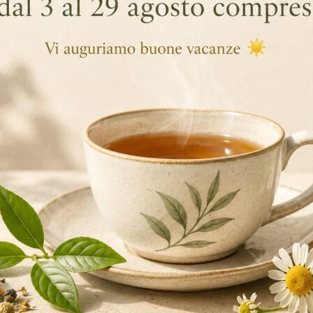
GGIUNTIVE
nfuso funzionale: Stimolante della motilità intestinale. Bustine erm