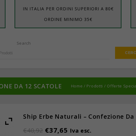
IN ITALIA PER ORDINI SUPERIORI A 80€
ORDINE MINIMO 35€
Search
IONE DA 12 SCATOLE
Home
/
Prodotti
/
Offerte Specia
Ship Erbe Naturali – Confezione Da 
€
37,65
€
40,92
Iva esc.