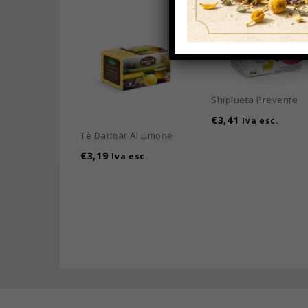
Shiplueta Prevente
€
3,41
Iva esc.
Tè Darmar Al Limone
€
3,19
Iva esc.