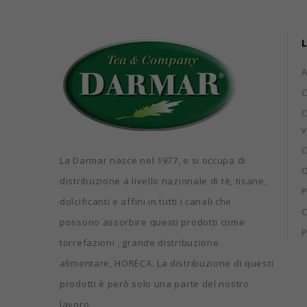
L
C
C
v
C
La Darmar nasce nel 1977, e si occupa di
O
distribuzione a livello nazionale di tè, tisane,
P
dolcificanti e affini in tutti i canali che
C
possono assorbire questi prodotti come
P
torrefazioni , grande distribuzione
alimentare, HORECA. La distribuzione di questi
prodotti è però solo una parte del nostro
lavoro.