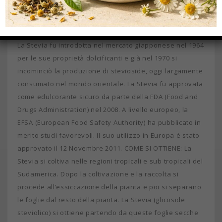
milioni di consumatori giapponesi e brasiliani hanno
utilizzato l’estratto di Stevia come un dolcificante
sicuro, per dolcificare salse, sottaceti, dolciumi e bibite.
La Stevia fu introdotta nel mercato giapponese nel 1964
per le sue proprietà dolcificanti e già nel 1970 si
incominciò la produzione di stevioside, oggi largamente
consumato nel mondo orientale. La Stevia fu approvata
come edulcorante sicuro da parte della FDA (Food and
Drugs Administration) nel 2008. A livello europeo, la
EFSA (European Food Safety Authority) ha pubblicato in
merito studi favorevoli. Il suo utilizzo in Europa è stato
approvato il 12 Novembre 2011. COME SI OTTIENE: La
Stevia si coltiva nelle regioni tropicali e sub tropicali del
Sudamerica. Dopo la coltivazione e la raccolta si
procede all’essiccazione della pianta e poi si separano
le foglie dal resto della pianta. La Stevia (glicoside
steviolico) si ottiene partendo da queste foglie secche