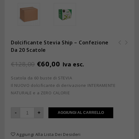
Dolcificante Stevia Ship – Confezione
Da 20 Scatole
Scatola 15 filtri piramidali
Foglie di Menta
€
60,00
€
128,00
Iva esc.
Scatola da 60 buste di STEVIA
Il NUOVO dolcificante di derivazione INTERAMENTE
NATURALE e a ZERO CALORIE
-
+
AGGIUNGI AL CARRELLO
Aggiungi Alla Lista Dei Desideri