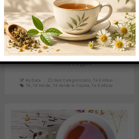
MAG
31
IL TÈ VERDE AL GELSOMINO NELLA CUCINA
GIAPPONESE E ORIENTALE
… Continua a leggere
,
By Data
Non Categorizzato
Tè E Infusi
,
,
,
Tè
Tè Verde
Tè Verde In Cucina
Te E Infuso