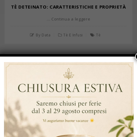
TÈ DETEINATO: CARATTERISTICHE E PROPRIETÀ
… Continua a leggere
By Data
Tè E Infusi
Tè