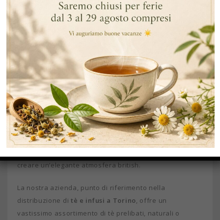
organizzata generalmente in un orario variabile tra le
15.30 e le 17.30. Secondo la tradizione inglese, il tè si
serve con l’aggiunta di latte e zucchero in zollette,
accompagnato da dolcetti, torte, biscotti, oppure anche
da tartine, toast e piatti salati, in relazione l’orario e
alle preferenze personali.
Rappresenta un’ottima idea per una merenda allegra e
invitante da condividere con amici e conoscenti, o come
alternativa originale all’aperitivo o alla cena,
soprattutto quando non si pranza.
Ed è anche una piacevole iniziativa casalinga per
creare un’elegante atmosfera british.
La nostra azienda, punto di riferimento nella
distribuzione di
tè e infusi a Torino
, offre un
vastissimo assortimento di tè prelibati, naturali o