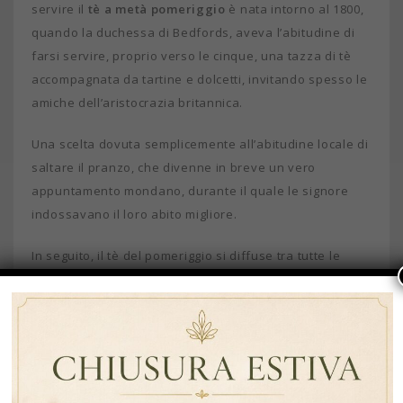
servire il
tè a metà pomeriggio
è nata intorno al 1800,
quando la duchessa di Bedfords, aveva l’abitudine di
farsi servire, proprio verso le cinque, una tazza di tè
accompagnata da tartine e dolcetti, invitando spesso le
amiche dell’aristocrazia britannica.
Una scelta dovuta semplicemente all’abitudine locale di
saltare il pranzo, che divenne in breve un vero
appuntamento mondano, durante il quale le signore
indossavano il loro abito migliore.
In seguito, il tè del pomeriggio si diffuse tra tutte le
classi sociali, anche al di fuori dell’aristocrazia e della
nobiltà.
Come e quando si serve l’afternoon
tea
Il tè del pomeriggio è un momento di pausa che viene