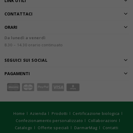
LINK UTILI
CONTATTACI
ORARI
Da lunedì a venerdì
8.30 – 14.30 orario continuato
SEGUICI SUI SOCIAL
PAGAMENTI
Home
Azienda
Prodotti
Certificazione biologica
Confezionamento personalizzato
Collaborazioni
Catalogo
Offerte speciali
DarmarMag
Contatti