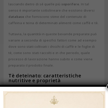
lasciando dietro di sé quelle più
soporifere
. In tal
senso è importante sottolineare che esistono diversi
database
che forniscono stime del contenuto di
caffeina e teina di determinati alimenti come caffè e tè.
Tuttavia, la quantità in queste bevande preparate può
variare a seconda di specifici fattori come ad esempio
dove sono stati coltivati i chicchi di caffè e le foglie di
tè, come sono stati raccolti e in che periodo, quale
processo di lavorazione hanno subito e come viene
preparato il prodotto finale.
Tè deteinato: caratteristiche
nutritive e proprietà
Nel
tè deteinato
, seppure in dosi estremamente ridotte
troviamo la caffeina e teofillina che hanno proprietà
stimolanti sul corpo umano. Inoltre, l’alto contenuto di
sali minerali tra cui sodio, fosforo, fluoro e potassio,