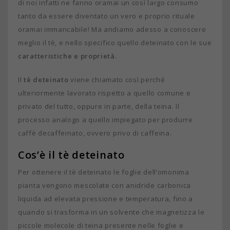
di noi infatti ne fanno oramai un così largo consumo
tanto da essere diventato un vero e proprio rituale
oramai immancabile! Ma andiamo adesso a conoscere
meglio il tè, e nello specifico quello deteinato con le sue
caratteristiche e proprietà
.
Il
tè deteinato
viene chiamato così perché
ulteriormente lavorato rispetto a quello comune e
privato del tutto, oppure in parte, della teina. Il
processo analogo a quello impiegato per produrre
caffè decaffeinato, ovvero privo di caffeina.
Cos’è il tè deteinato
Per ottenere il tè deteinato le foglie dell’omonima
pianta vengono mescolate con anidride carbonica
liquida ad elevata pressione e temperatura, fino a
quando si trasforma in un solvente che magnetizza le
piccole molecole di teina presente nelle foglie e