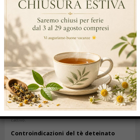
contenuti specialmente nel tè verde deteinato lo
rendono un’ottima bevanda in grado di
riequilibrare i
livelli idrici-salini nell’organismo
: ideale soprattutto
per gli sportivi. La presenza di polifenoli e flavonoidi
rende il tè anche una bevanda dotata di una potente
azione antiossidante.
Benefici sul nostro organismo
Il tè, in generale, e dunque anche quello deteinato fa
bene alla linea perché ha un
effetto depurativo
e
digestivo
. Il tè apporta benefici al cuore ed alle arterie,
alcuni studi dimostrano che il suo regolare consumo
possa diminuire il rischio di infarti e malattie cardiache
in quanto impedisce l’ossidazione del colesterolo
cattivo.
Controindicazioni del tè deteinato