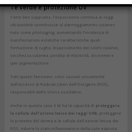
Tè verde e protezione UV
Come ben sappiamo, l’esposizione continua ai raggi
ultravioletti contribuisce al danneggiamento cutaneo
noto come
photoaging
, aumentando l’incidenza di
manifestazioni estetiche caratteristiche quali
formazione di rughe, inspessimento dei solchi cutanei,
secchezza cutanea, perdita di elasticità, discromie e
iper pigmentazione.
Tutti questi fenomeni, sono causati unicamente
dall’eccesso di Radicali Liberi dell’Ossigeno (ROS),
responsabili dello stress ossidativo.
Anche in questo caso il tè ha la capacità di
proteggere
le cellule dall’azione lesiva dei raggi UVB
, proteggere
le proteine del derma e le cellule dall’azione lesiva dei
ROS, ridurre lo stato infiammatorio della cute esposta