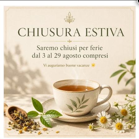
Studi in vitro hanno dimostrato che l’epigallocatechina
gallato
può bloccare la secrezione di sebo
nella pelle
e inibire un batterio che provoca l’acne
(Propionibacterium acnes) nonché una significativa
riduzione delle protuberanze causate dall’acne sulla
pelle rossa.
Tè verde e dermatiti
Essendo
un fedele antinfiammatorio
, le proprietà del
tè possono aiutare a ridurre l’irritazione, il rossore e il
gonfiore della pelle e se applicato sulla cute può anche
lenire piccoli tagli e scottature.
Il tè infatti si è rivelato essere un rimedio efficace per
molte condizioni dermatologiche: può lenire irritazioni e
pruriti causati da psoriasi, dermatite rosacea e può
anche essere utile per il trattamento dei cheloidi.