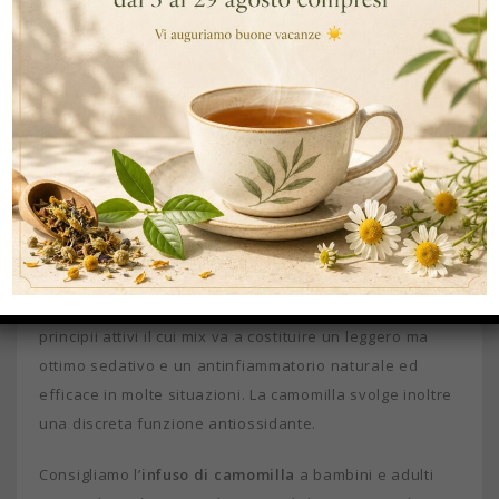
Ovviamente, i filtri già pronti rappresentano una
soluzione eccellente per chi non ha modo di raccogliere
la camomilla selvatica e preferisce comunque un
metodo di preparazione più semplice e sicuro.
I benefici dell’
infuso di camomilla
sono diversi, il
primo, noto a tutti è l’effetto calmante, che permette di
risolvere molti piccoli disturbi di varia origine, compresi
i dolori mestruali e le coliche gassose tipiche dei
neonati.
Infatti, i fiorellini di camomilla sono ricchi di diversi
principii attivi il cui mix va a costituire un leggero ma
ottimo sedativo e un antinfiammatorio naturale ed
efficace in molte situazioni. La camomilla svolge inoltre
una discreta funzione antiossidante.
Consigliamo l’
infuso di camomilla
a bambini e adulti