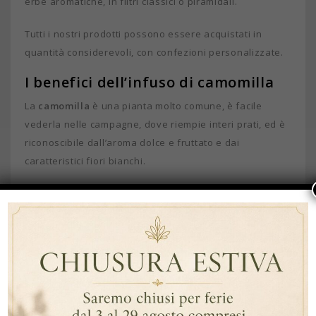
erbe aromatiche, in filtri classici o piramidali.
Tutti i nostri prodotti possono essere acquistati in
quantità considerevoli, con confezioni personalizzate.
I benefici dell’infuso di camomilla
La
camomilla
è una pianta molto comune, è facile
vederla nelle campagne, dove riempie interi prati, ed è
riconoscibile dall’aroma dolce e fruttato e dai
caratteristici fiori bianchi.
Preparare l’
infuso di camomilla
è molto semplice:
basta una manciata di fiorellini secchi e una tazza di
acqua bollente: dopo circa cinque minuti di infusione la
bevanda è pronta. Si può gustare al naturale,
aromatizzata con una fettina di limone o leggermente
dolcificata con l’aggiunta di miele.