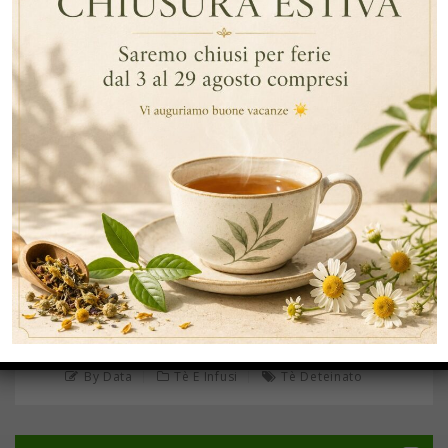
APR
06
TÈ DETEINATO: LE CARATTERISTICHE E LE
PROPRIETÀ
… Continua a leggere
By Data
Tè E Infusi
Tè Deteinato