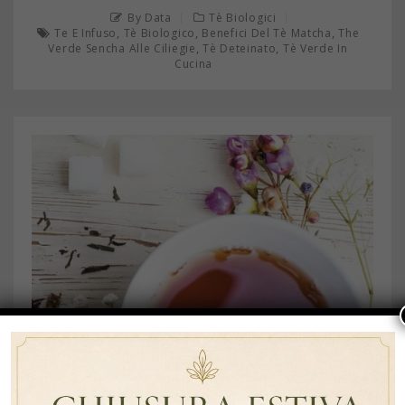
By Data
Tè Biologici
,
,
,
Te E Infuso
Tè Biologico
Benefici Del Tè Matcha
The
,
,
Verde Sencha Alle Ciliegie
Tè Deteinato
Tè Verde In
Cucina