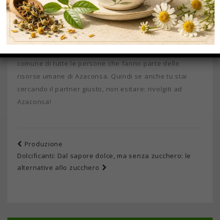
o in collaborazione con i migliori vettori, sono sempre in
grado di
rispettare puntualmente i termini di
consegna
. In questo modo, riescono a garantire il loro
impegno in termini di qualità e servizio, obiettivo
comune di tutte le persone che fanno parte delle
risorse umane di Azaconsa. Quindi se anche tu stai
cercando il partner giusto, non esitare: rivolgiti ad
Azaconsa!
Produzione
Dolcificanti: Dal sapore dolce, ma senza zucchero: le
alternative allo zucchero