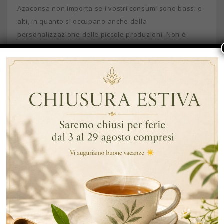
Azaconsa non importa se i vostri consumi sono bassi o
alti, in quanto si occupano anche della
personalizzazione delle piccole produzioni. Non è
fantastico?
Bisogna sapere che all’interno della loro attività
produttiva si evidenzia la produzione di infusi e
dolcificanti da tavola con marchio del distributore,
prodotti che
personalizzano
secondo i criteri aziendali
dei loro clienti. Ecco perché Azaconsa ha adottato le più
recenti tecnologie nel campo del confezionamento di
infusi e dolcificanti, introducendo negli ultimi anni l’uso
della
macchina imballatrice in prima linea
, che gli
consente di offrire ai propri clienti prodotti
caratterizzati da alti livelli di qualità e presentazione a
prezzi molto competitivi.
Allo stesso tempo, grazie al trasporto con mezzi propri