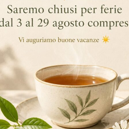
mostriamo tutte le possibilità di
personalizzazione
che Darmar ha p
ersonalizzabili
: ti offriamo la possibilità di richiedere prodotti per
 tue esigenze;
i personalizzabili
: avrai la possibilità di personalizzare con il tuo m
 i filtri classici o quelli piramidali;
rsonalizzabili
: per fare bella figura in ogni occasione non posson
a vista sapranno rendere i vostri tè davvero speciali! Il risultato sa
di tè e tisane o magari da regalare a un’amica o alla mamma.;
 personalizzabili
: non solo scatole, ma anche confezioni! Vuoi las
lizzato della tua attività? Se la risposta è si, allora di certo le nos
no la scelta migliore;
onalizzabili
: la nostra selezione si basa su filtri piramidali di varie
12 scatole. Le infusioni in taglio piramidale hanno notevoli vantaggi
zzato nei filtri tradizionali. La misura del taglio dei prodotti è maggio
n prodotto di qualità superiore; inoltre la forma piramidale di questi 
ano tutto il loro colore, sapore e aroma. Inoltre la maggiore dimens