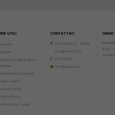
INK UTILI
CONTATTACI
ORARI
Da lun
Via Tripoli 22 - 10095
Azienda
8.30 – 
Grugliasco (TO)
ontatti
contin
011702905
ondizioni generali di
endita
info@darmar.it
ondizioni d'acquisto
rdini e Resi
rivacy Policy
ookie Policy
referenze Cookie