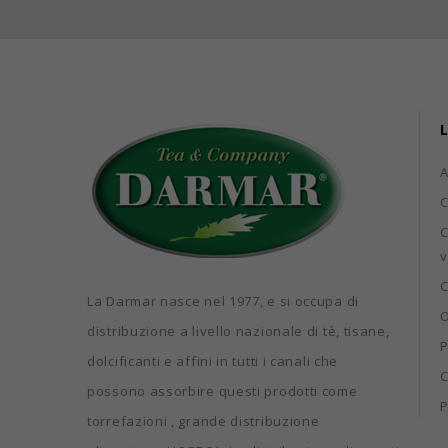
L
C
C
v
C
La Darmar nasce nel 1977, e si occupa di
O
distribuzione a livello nazionale di tè, tisane,
P
dolcificanti e affini in tutti i canali che
C
possono assorbire questi prodotti come
P
torrefazioni , grande distribuzione