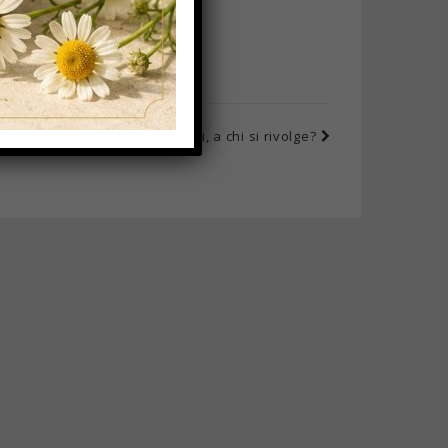
è, tisane, dolcificanti e affini, a chi si rivolge?