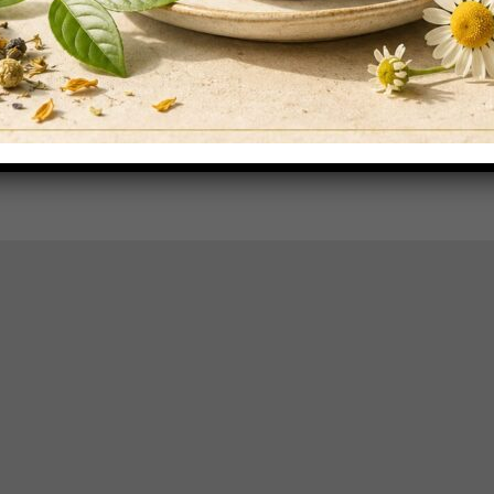
eglio e di allargarsi totalmente.
informazioni scrivici a
info@darmar.it
o compila il nostro
form.
mento conto terzi
Darmar: distributore nazionale di t