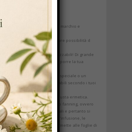
ensato per te:
sonalizzabili ed unici, con il tuo marchio e
archio tè ed infusi, con l’ulteriore possibilità d
o mancare le scatole personalizzabili! Di grande
rà una bellissima scatola per riporre la tua
ciare sbalordito un tuo affetto speciale o un
tre confezioni tutte personalizzabili secondo i tuoi
 miscele, in scatole da 15 filtri busta ermetica.
 rispetto alle infusioni in taglio fanning, ovvero
re di quella dei filtri tradizionali e pertanto si
filtri è ottima perché durante l’infusione, le
ione del filtro piramidale permette alle foglie di