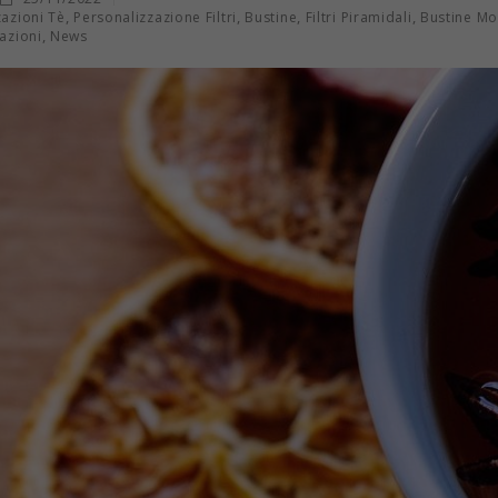
,
,
,
,
zazioni Tè
Personalizzazione Filtri
Bustine
Filtri Piramidali
Bustine Mo
,
azioni
News