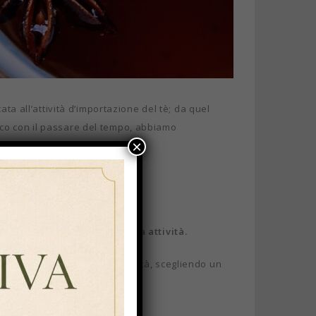
ata all’attività d’importazione del tè; da quel
ico con il passare del tempo, abbiamo
×
re
.
ualsiasi prodotto per la tua attività.
scere con eleganza e originalità, scegliendo un