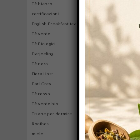
Tè bianco
certificazioni
Di seguito ti 
English Breakfast tea
Prodotti p
Tè verde
secondo le
Tè in filtr
Tè Biologici
scegliere sia
Darjeeling
Scatole pe
Tè nero
impatto all
collezione 
Fiera Host
Confezioni
Earl Grey
cliente fide
Tè rosso
gusti saran
Filtri pers
Tè verde bio
Cartoni da 
Tisane per dormire
quello utili
Rooibos
tratta di u
piante eman
miele