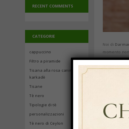
RECENT COMMENTS
CATEGORIE
Noi di
Darma
cappuccino
momento non c
consolidato 
Filtro a piramide
Tisana alla rosa canina e
Oggi noi di D
karkadè
Le nostr
Tisane
Non più le cl
Tè nero
Tipologie di tè
Grazie al pac
personalizzazioni
prodotto gara
Tè nero di Ceylon
Scegli la per