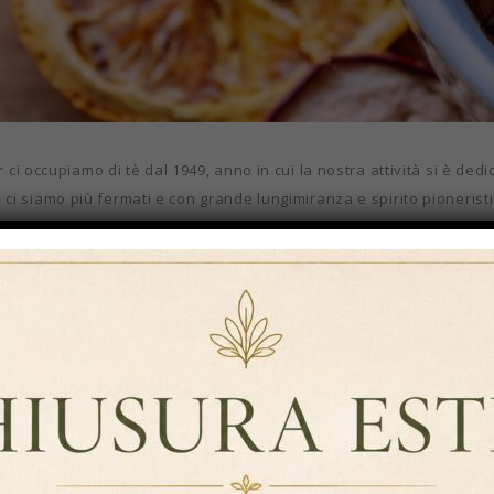
r
ci occupiamo di tè dal 1949, anno in cui la nostra attività si è dedic
i siamo più fermati e con grande lungimiranza e spirito pionerist
la nostra esperienza dando vita ad una lunga
tradizione nel setto
armar siamo in grado di fornire ogni sorta di miscela e aroma.
e personalizzazioni
assiche confezioni! Si, hai capito bene;
Darmar può personalizzare q
kaging personalizzato ogni azienda può distinguersi e farsi ricono
ntito e di qualità elevata.
sonalizzazione più adatta a te!