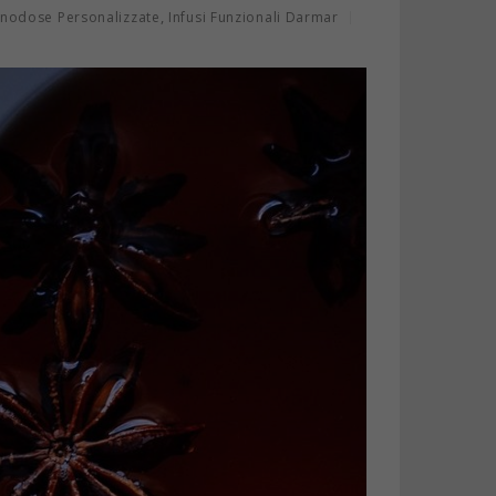
,
nodose Personalizzate
Infusi Funzionali Darmar