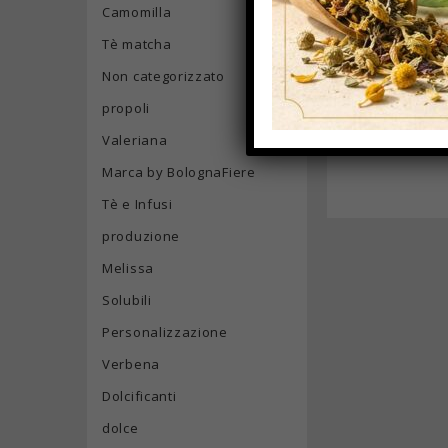
imbibirsi m
Camomilla
Tè matcha
Per maggiori 
Non categorizzato
propoli
Confeziona
Valeriana
Marca by BolognaFiere
Tè e Infusi
produzione
Melissa
Solubili
Personalizzazione
Verbena
Dolcificanti
dolce