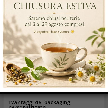
o al tè, il cappuccino solubile, classico o decaffeinato, è
già perfettamente dosato e pronto all’uso, adatto da
preparare e gustare in pochi secondi, con una schiuma
soffice e vellutata.
Il tè e le tisane solubili in bustina rappresentano una
soluzione semplice e veloce per chi apprezza questo
tipo di bevande, in particolare quando la necessità è
quella di averne sempre a disposizione un quantitativo
consistente, ad esempio presso i pubblici esercizi e i
servizi di ristorazione. Tisane e infusi solubili
contengono solo ingredienti naturali, selezionati e
garantiti, offrono le stesse proprietà e gli stessi
benefici effetti del prodotto originale uniti alla praticità
di un prodotto solubile e già dosato.
I vantaggi del packaging
personalizzato