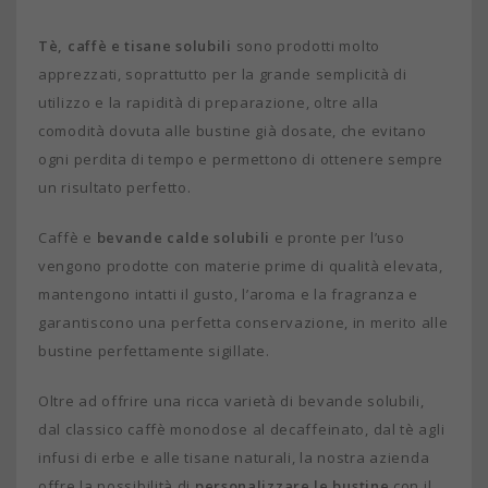
Tè, caffè e tisane solubili
sono prodotti molto
apprezzati, soprattutto per la grande semplicità di
utilizzo e la rapidità di preparazione, oltre alla
comodità dovuta alle bustine già dosate, che evitano
ogni perdita di tempo e permettono di ottenere sempre
un risultato perfetto.
Caffè e
bevande calde solubili
e pronte per l’uso
vengono prodotte con materie prime di qualità elevata,
mantengono intatti il gusto, l’aroma e la fragranza e
garantiscono una perfetta conservazione, in merito alle
bustine perfettamente sigillate.
Oltre ad offrire una ricca varietà di bevande solubili,
dal classico caffè monodose al decaffeinato, dal tè agli
infusi di erbe e alle tisane naturali, la nostra azienda
offre la possibilità di
personalizzare le bustine
con il