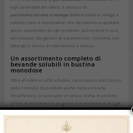
logo aziendale dei clienti. Il servizio di
personalizzazione e stampa
delle bustine si rivolge a
commercianti e imprenditori che desiderino acquistare
grossi quantitativi di ogni prodotto: può essere il caso,
ad esempio, dei gestori di supermercati, ristoranti, bar,
alberghi o servizi di ristorazione e mensa.
Un assortimento completo di
bevande solubili in bustina
monodose
Oltre al celebre caffè solubile, conosciuto e utilizzato in
tutto il mondo, disponibile anche nella versione
decaffeinata, proponiamo un’ampia scelta di prodotti,
al fine di incontrare le esigenze e le preferenze di ogni
singolo cliente.
Il caffè d’orzo in cialde predosate, naturale, dolce e
gradevole, è la scelta migliore come alternativa al caffè