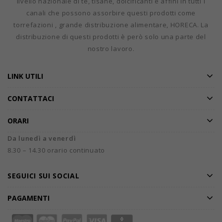
livello nazionale di tè, tisane, dolcificanti e affini in tutti i
canali che possono assorbire questi prodotti come
torrefazioni , grande distribuzione alimentare, HORECA. La
distribuzione di questi prodotti è però solo una parte del
nostro lavoro.
LINK UTILI
CONTATTACI
ORARI
Da lunedì a venerdì
8.30 – 14.30 orario continuato
SEGUICI SUI SOCIAL
PAGAMENTI