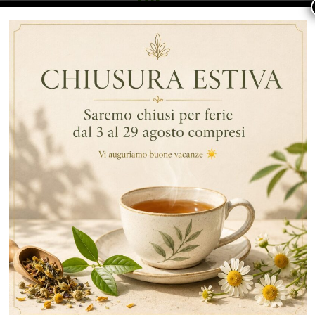
THÈ VERDE NELLA CUCINA GIAPPONESE
… Continua a leggere
By Data
Tè E Infusi
Thè Verde
ARTICOLI RECENTI
RECENT COMMENTS
CATEGORIE