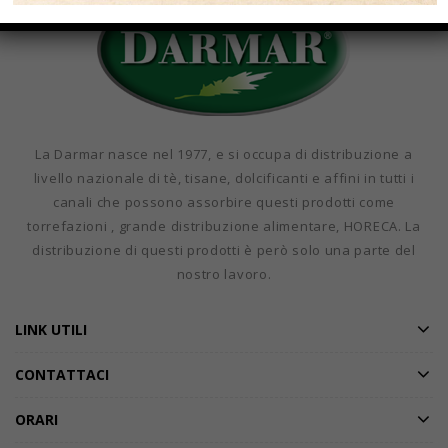
La Darmar nasce nel 1977, e si occupa di distribuzione a
livello nazionale di tè, tisane, dolcificanti e affini in tutti i
canali che possono assorbire questi prodotti come
torrefazioni , grande distribuzione alimentare, HORECA. La
distribuzione di questi prodotti è però solo una parte del
nostro lavoro.
LINK UTILI
CONTATTACI
ORARI