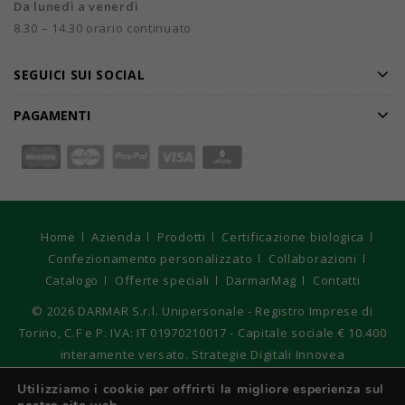
Da lunedì a venerdì
8.30 – 14.30 orario continuato
SEGUICI SUI SOCIAL
PAGAMENTI
Home
Azienda
Prodotti
Certificazione biologica
Confezionamento personalizzato
Collaborazioni
Catalogo
Offerte speciali
DarmarMag
Contatti
© 2026
DARMAR S.r.l. Unipersonale - Registro Imprese di
Torino, C.F e P. IVA: IT 01970210017 - Capitale sociale € 10.400
interamente versato. Strategie Digitali Innovea
Utilizziamo i cookie per offrirti la migliore esperienza sul