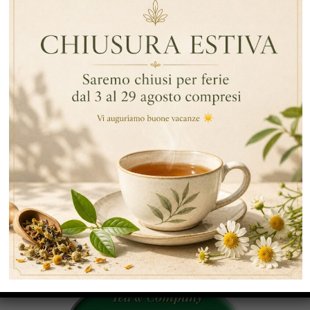
,
By Data
News
News
Ringraziamento
ARTICOLI RECENTI
RECENT COMMENTS
CATEGORIE