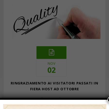
NOV
02
RINGRAZIAMENTO AI VISITATORI PASSATI IN
FIERA HOST AD OTTOBRE
… Continua a leggere