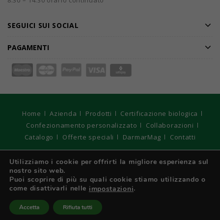
8.30 – 14.30 orario continuato
SEGUICI SUI SOCIAL
PAGAMENTI
Home
Azienda
Prodotti
Certificazione biologica
Confezionamento personalizzato
Collaborazioni
Catalogo
Offerte speciali
DarmarMag
Contatti
© 2026
DARMAR S.r.l. Unipersonale - Registro Imprese di
Utilizziamo i cookie per offrirti la migliore esperienza sul
Torino, C.F e P. IVA: IT 01970210017 - Capitale sociale € 10.400
nostro sito web.
interamente versato. Strategie Digitali Innovea
Puoi scoprire di più su quali cookie stiamo utilizzando o
come disattivarli nelle
.
impostazioni
Italiano
Accetta
Rifiuta tutti