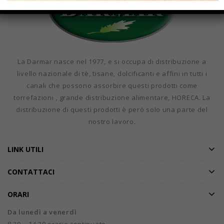
La Darmar nasce nel 1977, e si occupa di distribuzione a
livello nazionale di tè, tisane, dolcificanti e affini in tutti i
canali che possono assorbire questi prodotti come
torrefazioni , grande distribuzione alimentare, HORECA. La
distribuzione di questi prodotti è però solo una parte del
nostro lavoro.
LINK UTILI
CONTATTACI
ORARI
Da lunedì a venerdì