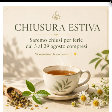
By Data
Tè E Infusi
,
,
Tè Verde
Nero
Bianco E Rosso
ARTICOLI RECENTI
RECENT COMMENTS
CATEGORIE