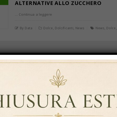
ALTERNATIVE ALLO ZUCCHERO
… Continua a leggere
,
,
,
By Data
Dolce
Dolcificanti
News
News
Dolce