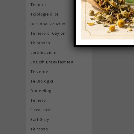
Tè nero
Tipologie di tè
personalizzazioni
Tè nero di Ceylon
Tè bianco
certificazioni
English Breakfast tea
Tè verde
Tè Biologici
Darjeeling
Tè nero
Fiera Host
Earl Grey
Tè rosso