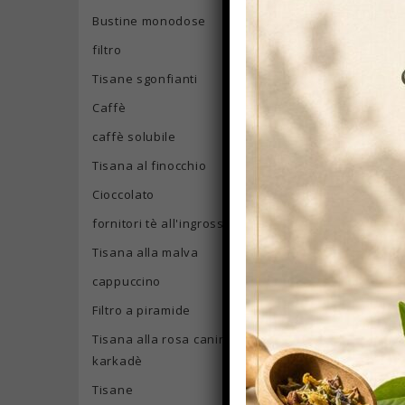
Bustine monodose
filtro
Tisane sgonfianti
Caffè
caffè solubile
Tisana al finocchio
Cioccolato
fornitori tè all'ingrosso
Tisana alla malva
cappuccino
Filtro a piramide
Tisana alla rosa canina e
karkadè
Tisane