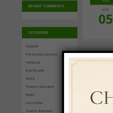
RECENT COMMENTS
APR
05
CATEGORIE
Solubili
Personalizzazione
Verbena
Dolcificanti
dolce
Tisane rilassanti
News
cioccolata
Tisane drenanti