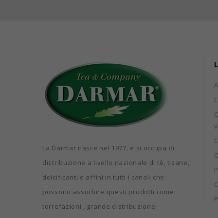
L
C
C
v
C
La Darmar nasce nel 1977, e si occupa di
O
distribuzione a livello nazionale di tè, tisane,
P
dolcificanti e affini in tutti i canali che
C
possono assorbire questi prodotti come
P
torrefazioni , grande distribuzione