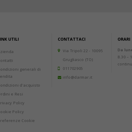
INK UTILI
CONTATTACI
ORARI
Da lun
Via Tripoli 22 - 10095
Azienda
8.30 – 
Grugliasco (TO)
ontatti
contin
011702905
ondizioni generali di
endita
info@darmar.it
ondizioni d'acquisto
rdini e Resi
rivacy Policy
ookie Policy
referenze Cookie