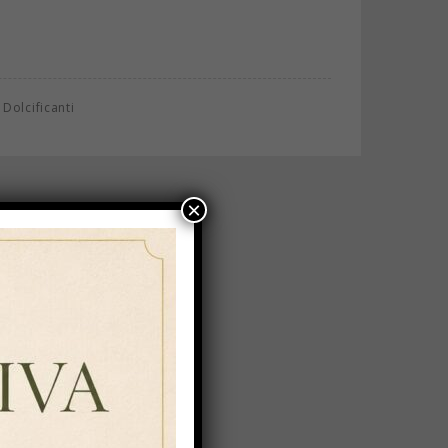
,
Dolcificanti
×