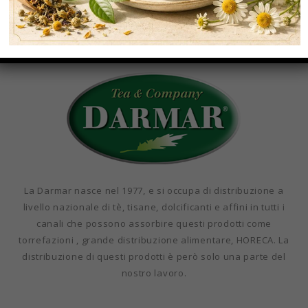
La Darmar nasce nel 1977, e si occupa di distribuzione a
livello nazionale di tè, tisane, dolcificanti e affini in tutti i
canali che possono assorbire questi prodotti come
torrefazioni , grande distribuzione alimentare, HORECA. La
distribuzione di questi prodotti è però solo una parte del
nostro lavoro.