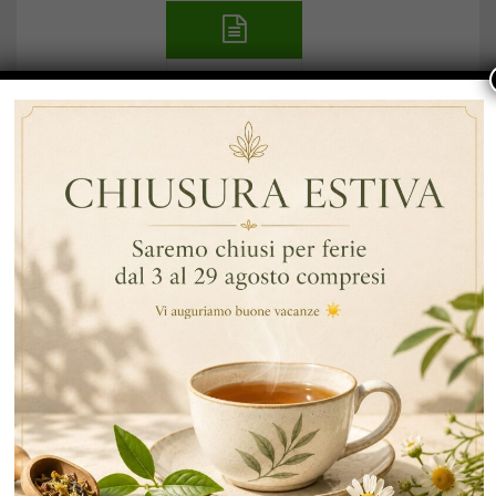
GEN
13
TISANA ALLA MELISSA: COME RISCOPRIRE IL
RELAX
… Continua a leggere
By Data
Tè E Infusi
Tisana Alla Melissa
ARTICOLI RECENTI
RECENT COMMENTS
CATEGORIE