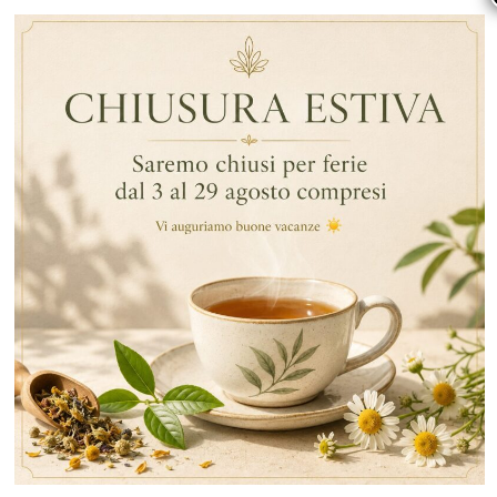
… Continua a leggere
,
,
By Data
Tipologie Di Tè
Tè Verde
Tè Matcha
,
,
Tè Matcha
Benefici Del Tè Matcha
Tè Verde
ARTICOLI RECENTI
RECENT COMMENTS
CATEGORIE