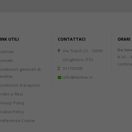
INK UTILI
CONTATTACI
ORARI
Da lun
Via Tripoli 22 - 10095
Azienda
8.30 – 
Grugliasco (TO)
ontatti
contin
011702905
ondizioni generali di
endita
info@darmar.it
ondizioni d'acquisto
rdini e Resi
rivacy Policy
ookie Policy
referenze Cookie