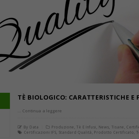
TÈ BIOLOGICO: CARATTERISTICHE E
… Continua a leggere
,
,
,
,
By Data
Produzione
Tè E Infusi
News
Tisane
Certif
,
,
,
Certificazioni IFS
Standard Qualità
Prodotto Certificato
T