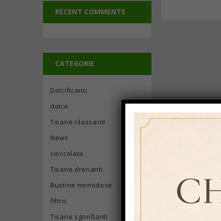
RECENT COMMENTS
CATEGORIE
Dolcificanti
dolce
Tisane rilassanti
News
cioccolata
Tisane drenanti
Bustine monodose
filtro
Tisane sgonfianti