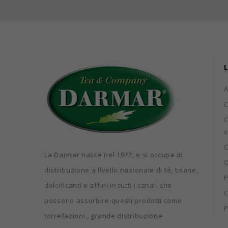
L
C
C
v
C
La Darmar nasce nel 1977, e si occupa di
O
distribuzione a livello nazionale di tè, tisane,
P
dolcificanti e affini in tutti i canali che
C
possono assorbire questi prodotti come
P
torrefazioni , grande distribuzione