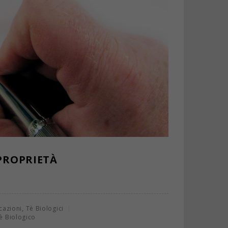
 PROPRIETÀ
,
icazioni
Tè Biologici
è Biologico