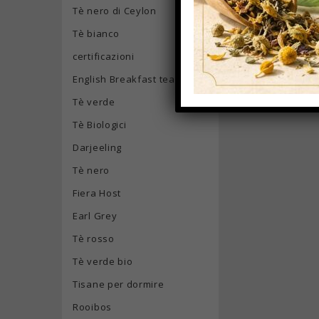
Tè nero di Ceylon
Tè bianco
certificazioni
English Breakfast tea
Tè verde
Tè Biologici
Darjeeling
Tè nero
Fiera Host
Earl Grey
Tè rosso
Tè verde bio
Tisane per dormire
Rooibos