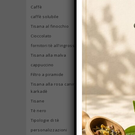
Caffè
caffè solubile
Tisana al finocchio
Cioccolato
fornitori tè all'ingrosso
Tisana alla malva
cappuccino
Filtro a piramide
Tisana alla rosa canina e
karkadè
Tisane
Tè nero
Tipologie di tè
personalizzazioni