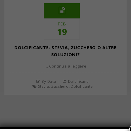
FEB
19
DOLCIFICANTE: STEVIA, ZUCCHERO O ALTRE
SOLUZIONI?
… Continua a leggere
By Data
Dolcificanti
,
,
Stevia
Zucchero
Dolcificante