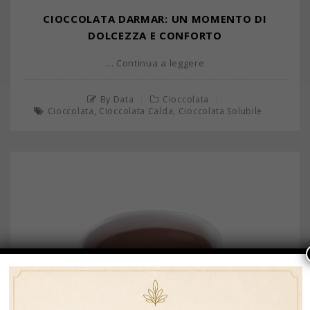
CIOCCOLATA DARMAR: UN MOMENTO DI
DOLCEZZA E CONFORTO
… Continua a leggere
By Data
Cioccolata
,
,
Cioccolata
Cioccolata Calda
Cioccolata Solubile