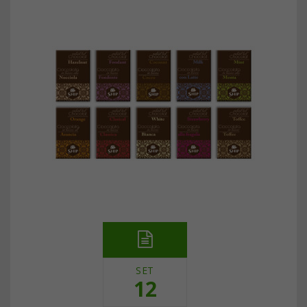
SET
12