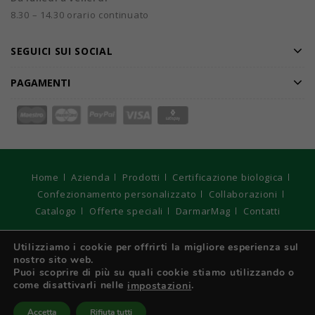
8.30 – 14.30 orario continuato
SEGUICI SUI SOCIAL
PAGAMENTI
Home
Azienda
Prodotti
Certificazione biologica
Confezionamento personalizzato
Collaborazioni
Catalogo
Offerte speciali
DarmarMag
Contatti
© 2026
DARMAR S.r.l. Unipersonale - Registro Imprese di
Utilizziamo i cookie per offrirti la migliore esperienza sul
Torino, C.F e P. IVA: IT 01970210017 - Capitale sociale € 10.400
nostro sito web.
interamente versato. Strategie Digitali Innovea
Puoi scoprire di più su quali cookie stiamo utilizzando o
come disattivarli nelle
.
impostazioni
Italiano
Accetta
Rifiuta tutti