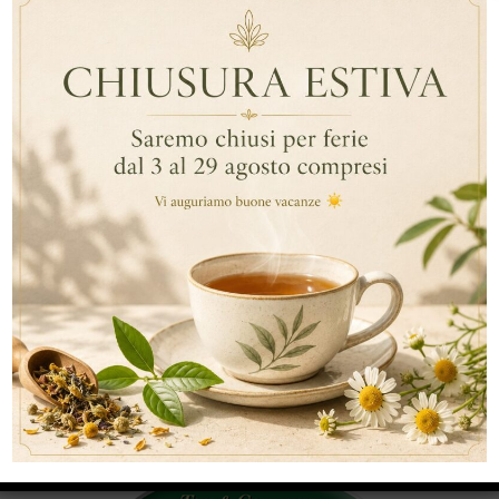
BRANDING
… Continua a leggere
By InnoChia
,
,
Dolcificanti
Personalizzazione
Tè E Infusi
,
Prodotti Monodose Personalizzati
Branding
ARTICOLI RECENTI
RECENT COMMENTS
CATEGORIE