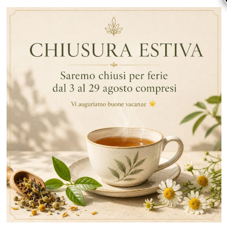
Lorem ipsum dolor sit amet, consectetuer adipiscing elit,
sed diam nonummy nibh euismod tincidunt ut laoreet
dolore magna aliquam erat volutpat. Ut wisi enim ad
minim veniam, quis nostrud exerci tation ullamcorper
suscipit lobortis nisl ut aliquip ex ea commodo
consequat.
Duis autem vel eum iriure dolor in hendrerit in
vulputate velit esse molestie consequat, vel illum
dolore eu feugiat nulla facilisis at vero eros et
accumsan et iusto odio dignissim qui blandit praesent
luptatum zzril delenit augue duis dolore te feugait nulla
facilisi. Nam liber tempor cum soluta nobis eleifend
option congue nihil imperdiet doming id quod mazim
placerat facer possim assum.
Typi non habent claritatem insitam; est usus legentis in
iis qui facit eorum claritatem. Investigationes
demonstraverunt lectores legere me lius quod ii legunt