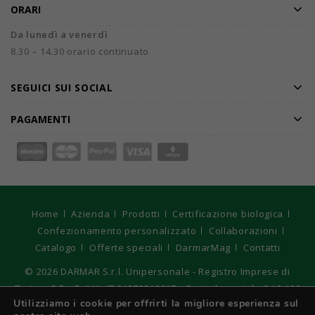
ORARI
Da lunedì a venerdì
8.30 – 14.30 orario continuato
SEGUICI SUI SOCIAL
PAGAMENTI
Home
Azienda
Prodotti
Certificazione biologica
Confezionamento personalizzato
Collaborazioni
Catalogo
Offerte speciali
DarmarMag
Contatti
© 2026
DARMAR S.r.l. Unipersonale - Registro Imprese di
Torino, C.F e P. IVA: IT 01970210017 - Capitale sociale € 10.400
Utilizziamo i cookie per offrirti la migliore esperienza sul
interamente versato. Strategie Digitali Innovea