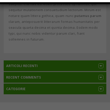
saepius. Claritas est etiam processus dynamicus, qui
sequitur mutationem consuetudium lectorum. Mirum est
notare quam littera gothica, quam nunc
putamus parum
claram, anteposuerit litterarum formas humanitatis per
seacula quarta decima et quinta decima. Eodem modo
typi, qui nunc nobis videntur parum clari, fiant
sollemnes in futurum.
ARTICOLI RECENTI
RECENT COMMENTS
CATEGORIE