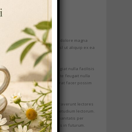
bh euismod tincidunt ut laoreet dolore magna
lamcorper suscipit lobortis nisl ut aliquip ex ea
equat, vel illum dolore eu feugiat nulla facilisis
ril delenit augue duis dolore te feugait nulla
iet doming id quod mazim placerat facer possim
itatem. Investigationes demonstraverunt lectores
 qui sequitur mutationem consuetudium lectorum.
osuerit litterarum formas humanitatis per
ur parum clari, fiant sollemnes in futurum.