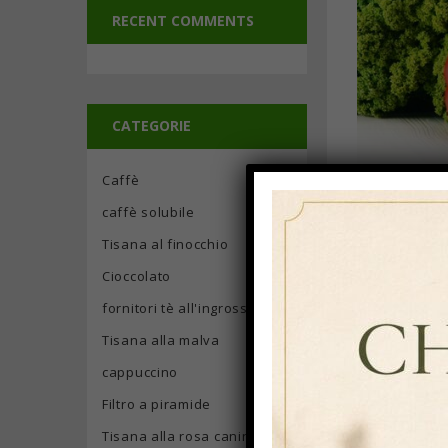
RECENT COMMENTS
CATEGORIE
Caffè
caffè solubile
Tisana al finocchio
Maecenas nec f
Cioccolato
sapien. Aliqu
pellentesque 
fornitori tè all'ingrosso
Tisana alla malva
Project:
cappuccino
Consectetuer
Filtro a piramide
Task:
Tisana alla rosa canina e