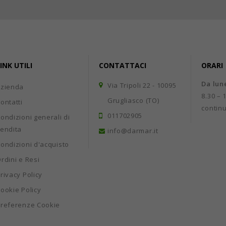
INK UTILI
CONTATTACI
ORARI
Da lun
Via Tripoli 22 - 10095
Azienda
8.30 – 
Grugliasco (TO)
ontatti
contin
011702905
ondizioni generali di
endita
info@darmar.it
ondizioni d'acquisto
rdini e Resi
rivacy Policy
ookie Policy
referenze Cookie