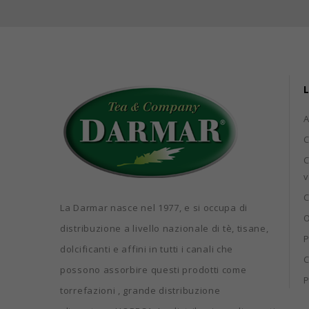
L
C
C
v
C
La Darmar nasce nel 1977, e si occupa di
O
distribuzione a livello nazionale di tè, tisane,
P
dolcificanti e affini in tutti i canali che
C
possono assorbire questi prodotti come
P
torrefazioni , grande distribuzione