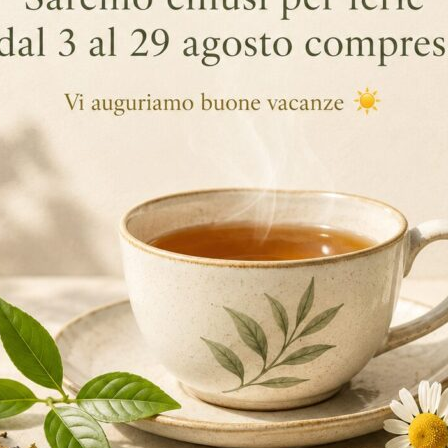
sapien eget
Sed Facilisis
olor sit amet, consectetuer adipiscing elit, sed diam nonummy ni
volutpat. Ut wisi enim ad minim veniam, quis nostrud exerci tation ul
sequat.
l eum iriure dolor in hendrerit in vulputate velit esse molestie cons
et accumsan et iusto odio dignissim qui blandit praesent luptatum zz
 liber tempor cum soluta nobis eleifend option congue nihil imperd
nt claritatem insitam; est usus legentis in iis qui facit eorum clar
s quod ii legunt saepius. Claritas est etiam processus dynamicus,
tare quam littera gothica, quam nunc
putamus parum
claram, antep
a decima et quinta decima. Eodem modo typi, qui nunc nobis vident