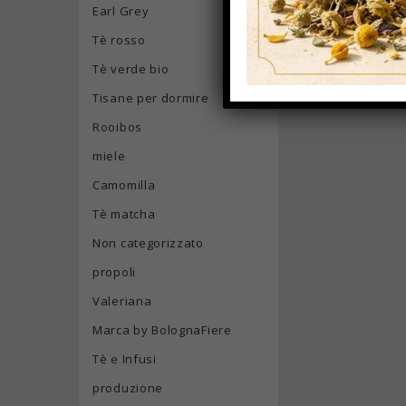
Earl Grey
Tè rosso
Tè verde bio
Tisane per dormire
Rooibos
miele
Camomilla
Tè matcha
Non categorizzato
propoli
Valeriana
Marca by BolognaFiere
Tè e Infusi
produzione