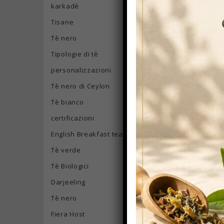
karkadè
Sagittis sed 
Tisane
Team:
Tè nero
Tget Cursus, 
Tipologie di tè
Lorem ipsum d
personalizzazioni
aliquam erat 
Tè nero di Ceylon
commodo con
Tè bianco
Duis autem ve
certificazioni
at vero eros 
English Breakfast tea
facilisi. Nam
Tè verde
assum.
Tè Biologici
Typi non habe
Darjeeling
legere me liu
Tè nero
Mirum est no
seacula quart
Fiera Host