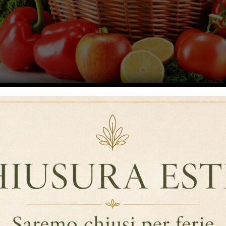
ringilla felis. Nulla ultrices pulvinar magna in iaculis. Ut tellus e
am hendrerit euismod eros, eget cursus ipsum. Cras porta mi nulla, s
dolor.
 Adipiscing