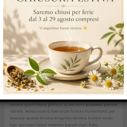
Duis autem vel eum iriure dolor in hendrerit in
vulputate velit esse molestie consequat, vel illum
dolore eu feugiat nulla facilisis at vero eros et
accumsan et iusto odio dignissim qui blandit praesent
luptatum zzril delenit augue duis dolore te feugait nulla
facilisi. Nam liber tempor cum soluta nobis eleifend
option congue nihil imperdiet doming id quod mazim
placerat facer possim assum.
Typi non habent claritatem insitam; est usus legentis in
iis qui facit eorum claritatem. Investigationes
demonstraverunt lectores legere me lius quod ii legunt
saepius. Claritas est etiam processus dynamicus, qui
sequitur mutationem consuetudium lectorum. Mirum est
notare quam littera gothica, quam nunc
putamus parum
claram, anteposuerit litterarum formas humanitatis per
seacula quarta decima et quinta decima. Eodem modo
typi, qui nunc nobis videntur parum clari, fiant