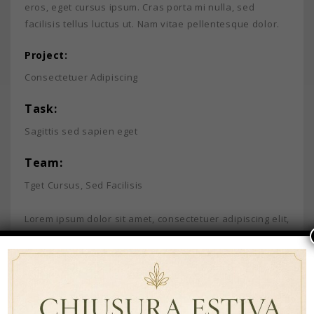
eros, eget cursus ipsum. Cras porta mi nulla, sed
facilisis tellus luctus ut. Nam vitae pellentesque dolor.
Project:
Consectetuer Adipiscing
Task:
Sagittis sed sapien eget
Team:
Tget Cursus, Sed Facilisis
Lorem ipsum dolor sit amet, consectetuer adipiscing elit,
sed diam nonummy nibh euismod tincidunt ut laoreet
dolore magna aliquam erat volutpat. Ut wisi enim ad
minim veniam, quis nostrud exerci tation ullamcorper
suscipit lobortis nisl ut aliquip ex ea commodo
consequat.