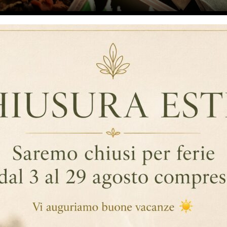
PRODOTTI MONODOSE PERSONALIZZAT
DOLCIFICANTI COME STRUMENTI DI
… Continua a leggere
,
,
By InnoChia
Tè E Infusi
Dolcificanti
Personalizzazio
,
Prodotti Monodose Personalizzati
Branding