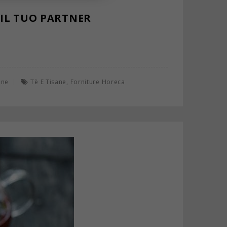
 IL TUO PARTNER
,
ane
Tè E Tisane
Forniture Horeca