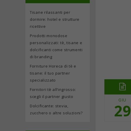
Tisane rilassanti per
dormire: hotel e strutture
ricettive
Prodotti monodose
personalizzati: tè, tisane e
dolcificanti come strumenti
di branding
Forniture Horeca di tè e
tisane: il tuo partner
specializzato
Fornitori tè all’ingrosso:
scegli il partner giusto
GIU
29
Dolcificante: stevia,
zucchero o altre soluzioni?