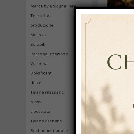
Marca by BolognaFiere
Tè e Infusi
produzione
Melissa
Solubili
Personalizzazione
Verbena
MAG
29
Dolcificanti
dolce
Tisane rilassanti
News
cioccolata
Tisane drenanti
Bustine monodose