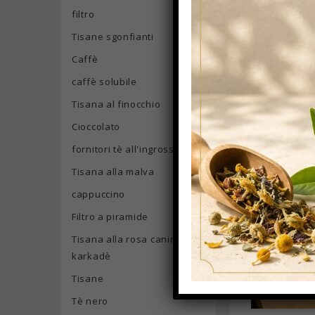
filtro
Tisane sgonfianti
Caffè
caffè solubile
Tisana al finocchio
Cioccolato
fornitori tè all'ingrosso
Tisana alla malva
cappuccino
Filtro a piramide
Tisana alla rosa canina e
karkadè
Tisane
Tè nero