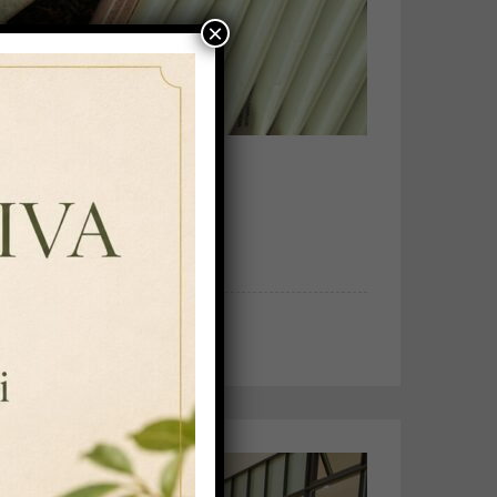
×
I: TÈ, TISANE E
 BRANDING
ne