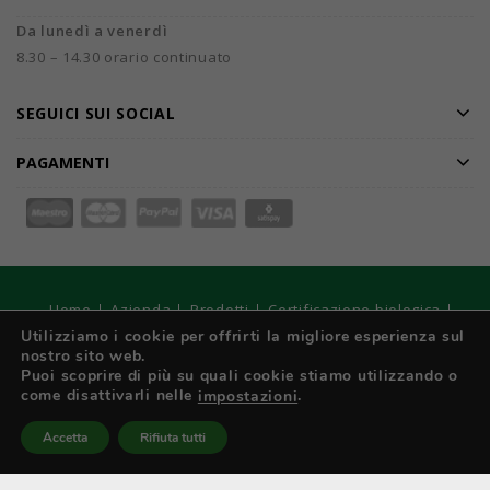
Da lunedì a venerdì
8.30 – 14.30 orario continuato
SEGUICI SUI SOCIAL
PAGAMENTI
Home
Azienda
Prodotti
Certificazione biologica
Confezionamento personalizzato
Collaborazioni
Utilizziamo i cookie per offrirti la migliore esperienza sul
nostro sito web.
Catalogo
Offerte speciali
DarmarMag
Contatti
Puoi scoprire di più su quali cookie stiamo utilizzando o
come disattivarli nelle
.
impostazioni
© 2026
DARMAR S.r.l. Unipersonale - Registro Imprese di
Torino, C.F e P. IVA: IT 01970210017 - Capitale sociale € 10.400
Accetta
Rifiuta tutti
interamente versato. Strategie Digitali Innovea