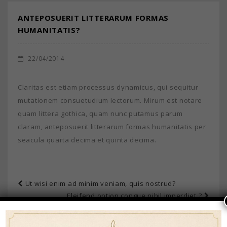
ANTEPOSUERIT LITTERARUM FORMAS
HUMANITATIS?
22/04/2014
Claritas est etiam processus dynamicus, qui sequitur
mutationem consuetudium lectorum. Mirum est notare
quam littera gothica, quam nunc putamus parum
claram, anteposuerit litterarum formas humanitatis per
seacula quarta decima et quinta decima.
Ut wisi enim ad minim veniam, quis nostrud?
Eleifend option congue nihil imperdiet ?